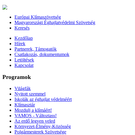
Európai Klímaszövetség
Magyarországi Éghajlatvédelmi Szövetség
Keresés
Kezdőlap
Hírek
Partnerek, Támogatók
Csatlakozás, dokumentumok
Letöltések
Kapcsolat
Programok
Világfák
Nyitott szemmel
Iskolák az éghajlat védelméért
Klímasztár
Mozdulj a klímáért!
VAMOS - Változtass!
Az erdő legyen veled
Környezet-Élmény-Közösség
Polgármesterek Szövetsége