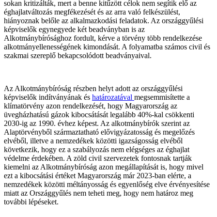
sokan kritizálták, mert a benne kitűzött célok nem segítik elő az
éghajlatváltozás megfékezését és az arra való felkészülést,
hiányoznak belőle az alkalmazkodási feladatok. Az országgyűlési
képviselők egynegyede két beadványban is az
Alkotmánybírósághoz fordult, kérve a törvény több rendelkezése
alkotmányellenességének kimondását. A folyamatba számos civil és
szakmai szereplő bekapcsolódott beadványaival.
Az Alkotmánybíróság részben helyt adott az országgyűlési
képviselők indítványának és
határozatával
megsemmisítette a
klímatörvény azon rendelkezését, hogy Magyarország az
üvegházhatású gázok kibocsátását legalább 40%-kal csökkenti
2030-ig az 1990. évhez képest. Az alkotmánybírók szerint az
Alaptörvényből származtatható elővigyázatosság és megelőzés
elvéből, illetve a nemzedékek közötti igazságosság elvéből
következik, hogy ez a szabályozás nem elégséges az éghajlat
védelme érdekében. A zöld civil szervezetek fontosnak tartják
kiemelni az Alkotmánybíróság azon megállapítását is, hogy mivel
ezt a kibocsátási értéket Magyarország már 2023-ban elérte, a
nemzedékek közötti méltányosság és egyenlőség elve érvényesítése
miatt az Országgyűlés nem teheti meg, hogy nem határoz meg
további lépéseket.