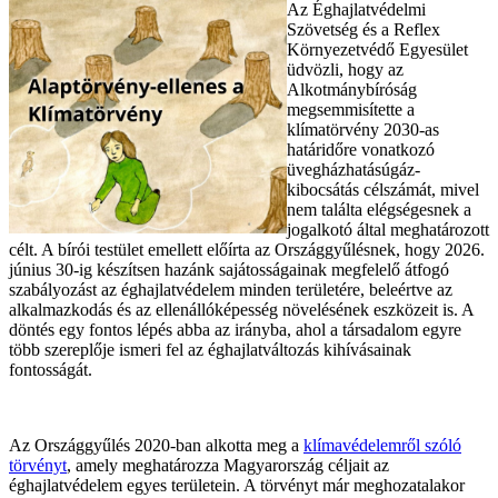
Az Éghajlatvédelmi
Szövetség és a Reflex
Környezetvédő Egyesület
üdvözli, hogy az
Alkotmánybíróság
megsemmisítette a
klímatörvény 2030-as
határidőre vonatkozó
üvegházhatásúgáz-
kibocsátás célszámát, mivel
nem találta elégségesnek a
jogalkotó által meghatározott
célt. A bírói testület emellett előírta az Országgyűlésnek, hogy 2026.
június 30-ig készítsen hazánk sajátosságainak megfelelő átfogó
szabályozást az éghajlatvédelem minden területére, beleértve az
alkalmazkodás és az ellenállóképesség növelésének eszközeit is. A
döntés egy fontos lépés abba az irányba, ahol a társadalom egyre
több szereplője ismeri fel az éghajlatváltozás kihívásainak
fontosságát.
Az Országgyűlés 2020-ban alkotta meg a
klímavédelemről szóló
törvényt
, amely meghatározza Magyarország céljait az
éghajlatvédelem egyes területein. A törvényt már meghozatalakor