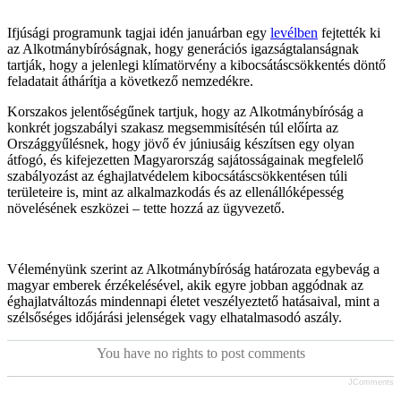
Ifjúsági programunk tagjai idén januárban egy
levélben
fejtették ki
az Alkotmánybíróságnak, hogy generációs igazságtalanságnak
tartják, hogy a jelenlegi klímatörvény a kibocsátáscsökkentés döntő
feladatait áthárítja a következő nemzedékre.
Korszakos jelentőségűnek tartjuk, hogy az Alkotmánybíróság a
konkrét jogszabályi szakasz megsemmisítésén túl előírta az
Országgyűlésnek, hogy jövő év júniusáig készítsen egy olyan
átfogó, és kifejezetten Magyarország sajátosságainak megfelelő
szabályozást az éghajlatvédelem kibocsátáscsökkentésen túli
területeire is, mint az alkalmazkodás és az ellenállóképesség
növelésének eszközei – tette hozzá az ügyvezető.
Véleményünk szerint az Alkotmánybíróság határozata egybevág a
magyar emberek érzékelésével, akik egyre jobban aggódnak az
éghajlatváltozás mindennapi életet veszélyeztető hatásaival, mint a
szélsőséges időjárási jelenségek vagy elhatalmasodó aszály.
You have no rights to post comments
JComments