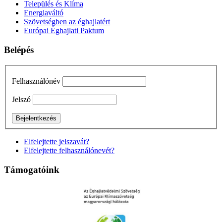
Település és Klíma
Energiaváltó
Szövetségben az éghajlatért
Európai Éghajlati Paktum
Belépés
Felhasználónév
Jelszó
Elfelejtette jelszavát?
Elfelejtette felhasználónevét?
Támogatóink