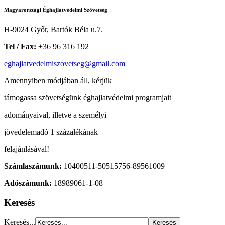
Magyarországi Éghajlatvédelmi Szövetség
H-9024 Győr, Bartók Béla u.7.
Tel / Fax:
+36 96 316 192
eghajlatvedelmiszovetseg@gmail.com
Amennyiben módjában áll, kérjük
támogassa szövetségünk éghajlatvédelmi programjait
adományaival, illetve a személyi
jövedelemadó 1 százalékának
felajánlásával!
Számlaszámunk:
10400511-50515756-89561009
Adószámunk:
18989061-1-08
Keresés
Keresés...