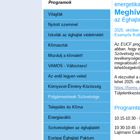
Programok
energetik
Meghí
Világfák
az Éghajl
Nyitott szemmel
2025. október 
Iskolák az éghajlat védelméért
Esernyős Kult
Az EUCF progr
Klímasztár
abban, hogy e
Szövetség műh
Mozdulj a klímáért!
tevékenységek
megvalósuló m
VAMOS - Változtass!
lehetőségekrő
Az erdő legyen veled
A részvétel a
lehet 2025. ok
Környezet-Élmény-Közösség
https://form
Túljelentkezés
Polgármesterek Szövetsége
Település és Klíma
Programte
Energiaváltó
10:15-10:30 - 
Szövetségben az éghajlatért
10:30-10:45 -
Lajtmann Csa
Európai Éghajlati Paktum