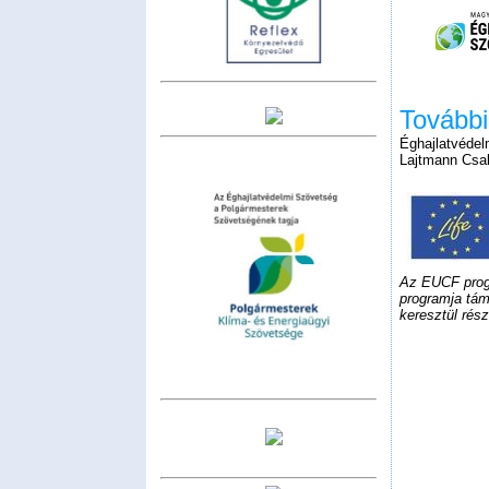
További
Éghajlatvéde
Lajtmann Csa
Az EUCF progr
programja tám
keresztül rés