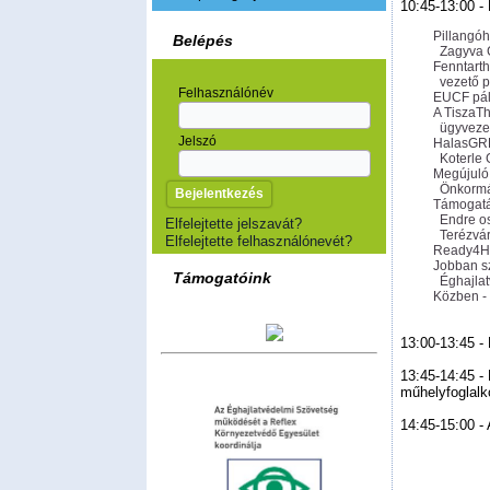
10:45-13:00 -
Pillangóh
Belépés
Zagyva 
Fenntart
vezető 
Felhasználónév
EUCF pál
A TiszaT
ügyvezet
Jelszó
HalasGRE
Koterle 
Megújuló
Önkorm
Támogatás
Endre os
Elfelejtette jelszavát?
Terézvá
Elfelejtette felhasználónevét?
Ready4He
Jobban sz
Támogatóink
Éghajla
Közben -
13:00-13:45 -
13:45-14:45 
műhelyfoglal
14:45-15:00 -