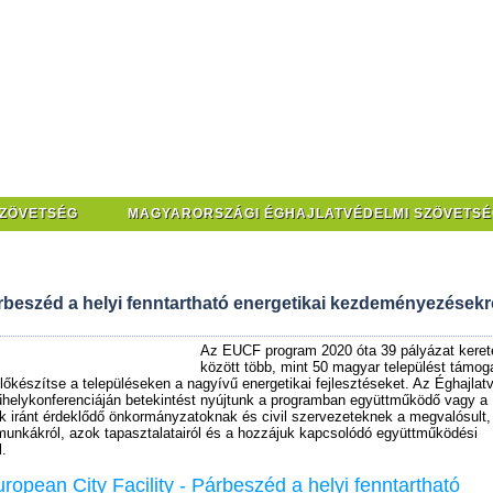
SZÖVETSÉG
MAGYARORSZÁGI ÉGHAJLATVÉDELMI SZÖVETSÉ
beszéd a helyi fenntartható energetikai kezdeményezésekrő
Az EUCF program 2020 óta 39 pályázat keret
között több, mint 50 magyar települést támoga
lőkészítse a településeken a nagyívű energetikai fejlesztéseket. Az Éghajlat
elykonferenciáján betekintést nyújtunk a programban együttműködő vagy a
 iránt érdeklődő önkormányzatoknak és civil szervezeteknek a megvalósult,
unkákról, azok tapasztalatairól és a hozzájuk kapcsolódó együttműködési
l.
opean City Facility - Párbeszéd a helyi fenntartható