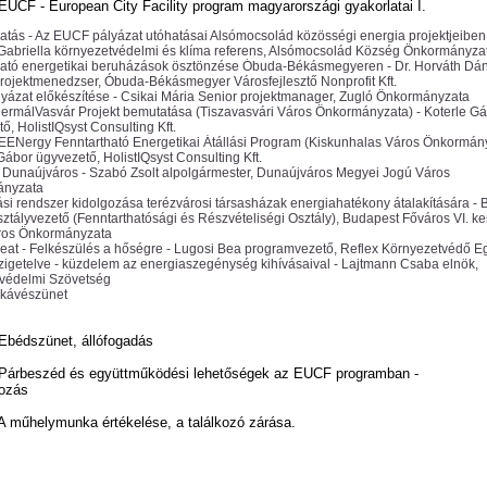
 EUCF - European City Facility program magyarországi gyakorlatai I.
atás - Az EUCF pályázat utóhatásai Alsómocsolád közösségi energia projektjeiben
Gabriella környezetvédelmi és klíma referens, Alsómocsolád Község Önkormányza
ható energetikai beruházások ösztönzése Óbuda-Békásmegyeren - Dr. Horváth Dán
projektmenedzser, Óbuda-Békásmegyer Városfejlesztő Nonprofit Kft.
yázat előkészítése - Csikai Mária Senior projektmanager, Zugló Önkormányzata
hermálVasvár Projekt bemutatása (Tiszavasvári Város Önkormányzata) - Koterle G
ő, HolistIQsyst Consulting Kft.
ENergy Fenntartható Energetikai Átállási Program (Kiskunhalas Város Önkormány
Gábor ügyvezető, HolistIQsyst Consulting Kft.
 Dunaújváros - Szabó Zsolt alpolgármester, Dunaújváros Megyei Jogú Város
ányzata
i rendszer kidolgozása terézvárosi társasházak energiahatékony átalakítására - 
ztályvezető (Fenntarthatósági és Részvételiségi Osztály), Budapest Főváros VI. ke
ros Önkormányzata
at - Felkészülés a hőségre - Lugosi Bea programvezető, Reflex Környezetvédő E
igetelve - küzdelem az energiaszegénység kihívásaival - Lajtmann Csaba elnök,
tvédelmi Szövetség
 kávészünet
 Ebédszünet, állófogadás
- Párbeszéd és együttműködési lehetőségek az EUCF programban -
kozás
 A műhelymunka értékelése, a találkozó zárása.