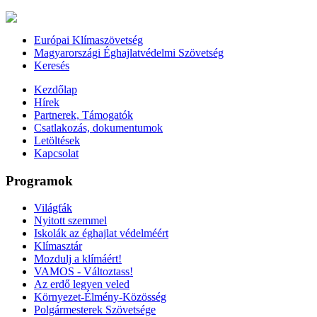
Európai Klímaszövetség
Magyarországi Éghajlatvédelmi Szövetség
Keresés
Kezdőlap
Hírek
Partnerek, Támogatók
Csatlakozás, dokumentumok
Letöltések
Kapcsolat
Programok
Világfák
Nyitott szemmel
Iskolák az éghajlat védelméért
Klímasztár
Mozdulj a klímáért!
VAMOS - Változtass!
Az erdő legyen veled
Környezet-Élmény-Közösség
Polgármesterek Szövetsége