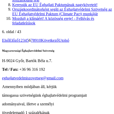
felszámolása felé
Keressük az EU Éghajlati Paktumának nagyköveteit!
Országkoordinátorként segíti az Éghajlatvédelmi Szövetség az
EU Éghajlatvédelmi Paktum (Climate Pact) munkáját
Mozdulj a klímáért! A közösség ereje! - Felhívás és
feladatleírások
6. oldal / 43
Első
Előző
1
2
3
4
5
6
7
8
9
10
Következő
Utolsó
Magyarországi Éghajlatvédelmi Szövetség
H-9024 Győr, Bartók Béla u.7.
Tel / Fax:
+36 96 316 192
eghajlatvedelmiszovetseg@gmail.com
Amennyiben módjában áll, kérjük
támogassa szövetségünk éghajlatvédelmi programjait
adományaival, illetve a személyi
jövedelemadó 1 százalékának