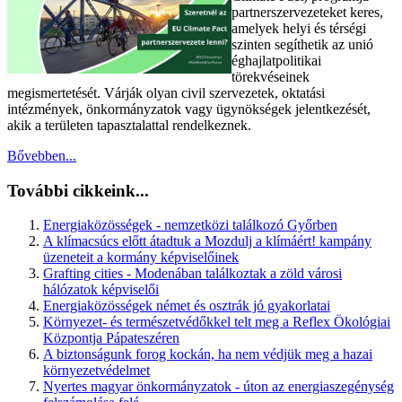
partnerszervezeteket keres,
amelyek helyi és térségi
szinten segíthetik az unió
éghajlatpolitikai
törekvéseinek
megismertetését. Várják olyan civil szervezetek, oktatási
intézmények, önkormányzatok vagy ügynökségek jelentkezését,
akik a területen tapasztalattal rendelkeznek.
Bővebben...
További cikkeink...
Energiaközösségek - nemzetközi találkozó Győrben
A klímacsúcs előtt átadtuk a Mozdulj a klímáért! kampány
üzeneteit a kormány képviselőinek
Grafting cities - Modenában találkoztak a zöld városi
hálózatok képviselői
Energiaközösségek német és osztrák jó gyakorlatai
Környezet- és természetvédőkkel telt meg a Reflex Ökológiai
Központja Pápateszéren
A biztonságunk forog kockán, ha nem védjük meg a hazai
környezetvédelmet
Nyertes magyar önkormányzatok - úton az energiaszegénység