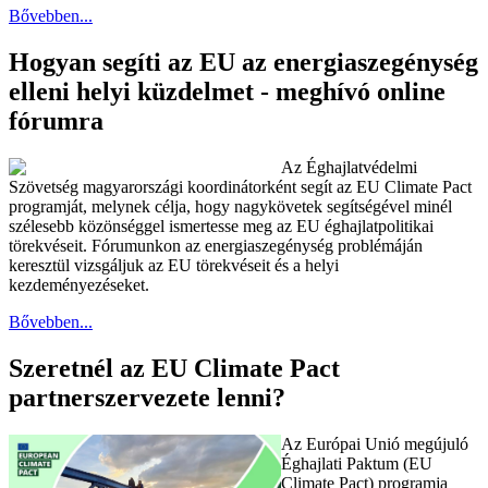
Bővebben...
Hogyan segíti az EU az energiaszegénység
elleni helyi küzdelmet - meghívó online
fórumra
Az Éghajlatvédelmi
Szövetség magyarországi koordinátorként segít az EU Climate Pact
programját, melynek célja, hogy nagykövetek segítségével minél
szélesebb közönséggel ismertesse meg az EU éghajlatpolitikai
törekvéseit. Fórumunkon az energiaszegénység problémáján
keresztül vizsgáljuk az EU törekvéseit és a helyi
kezdeményezéseket.
Bővebben...
Szeretnél az EU Climate Pact
partnerszervezete lenni?
Az Európai Unió megújuló
Éghajlati Paktum (EU
Climate Pact) programja