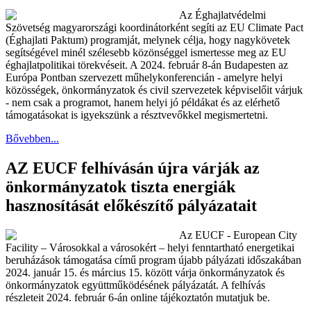
Az Éghajlatvédelmi
Szövetség magyarországi koordinátorként segíti az EU Climate Pact
(Éghajlati Paktum) programját, melynek célja, hogy nagykövetek
segítségével minél szélesebb közönséggel ismertesse meg az EU
éghajlatpolitikai törekvéseit. A 2024. február 8-án Budapesten az
Európa Pontban szervezett műhelykonferencián - amelyre helyi
közösségek, önkormányzatok és civil szervezetek képviselőit várjuk
- nem csak a programot, hanem helyi jó példákat és az elérhető
támogatásokat is igyekszünk a résztvevőkkel megismertetni.
Bővebben...
AZ EUCF felhívásán újra várják az
önkormányzatok tiszta energiák
hasznosítását előkészítő pályázatait
Az EUCF - European City
Facility – Városokkal a városokért – helyi fenntartható energetikai
beruházások támogatása című program újabb pályázati időszakában
2024. január 15. és március 15. között várja önkormányzatok és
önkormányzatok együttműködésének pályázatát. A felhívás
részleteit 2024. február 6-án online tájékoztatón mutatjuk be.