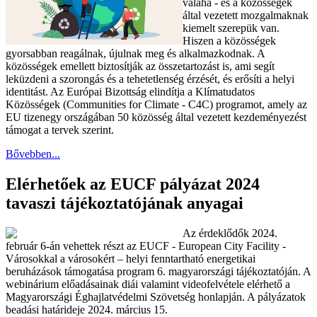
valaha - és a közösségek
által vezetett mozgalmaknak
kiemelt szerepük van.
Hiszen a közösségek
gyorsabban reagálnak, újulnak meg és alkalmazkodnak. A
közösségek emellett biztosítják az összetartozást is, ami segít
leküzdeni a szorongás és a tehetetlenség érzését, és erősíti a helyi
identitást. Az Európai Bizottság elindítja a Klímatudatos
Közösségek (Communities for Climate - C4C) programot, amely az
EU tizenegy országában 50 közösség által vezetett kezdeményezést
támogat a tervek szerint.
Bővebben...
Elérhetőek az EUCF pályázat 2024
tavaszi tájékoztatójának anyagai
Az érdeklődők 2024.
február 6-án vehettek részt az EUCF - European City Facility -
Városokkal a városokért – helyi fenntartható energetikai
beruházások támogatása program 6. magyarországi tájékoztatóján. A
webinárium előadásainak diái valamint videofelvétele elérhető a
Magyarországi Éghajlatvédelmi Szövetség honlapján. A pályázatok
beadási határideje 2024. március 15.