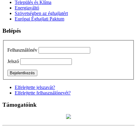
Település és Klíma
Energiaváltó
Szövetségben az éghajlatért
Európai Éghajlati Paktum
Belépés
Felhasználónév
Jelszó
Elfelejtette jelszavát?
Elfelejtette felhasználónevét?
Támogatóink