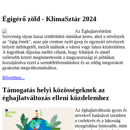
Égigérő zöld - KlímaSztár 2024
Az Éghajlatvédelmi
Szövetség olyan hazai zöldfelületi mintákat keres, ahol a növények
az "égig érnek", azaz pár centisre nyírt gyep és egynyári növények
helyett méhlegelőt, mezőt találunk a városi vagy falusi közterületen.
A legjobbak díjazása mellet célunk, hogy feltárjuk és minél
szélesebb körrel megismertessük a magyarországi jó példákat,
hozzájárulva ezzel a szemléletformáláshoz és az eddig megszokott
gyakorlat megváltoztatásához.
Bővebben...
Támogatás helyi közösségeknek az
éghajlatváltozás elleni küzdelemhez
Az éghajlatváltozás gyors és
növekvő hatásával szemben
a cselekvés és a lakosság
mozgósítása fontosabb, mint