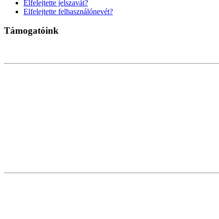
Elfelejtette jelszavát?
Elfelejtette felhasználónevét?
Támogatóink