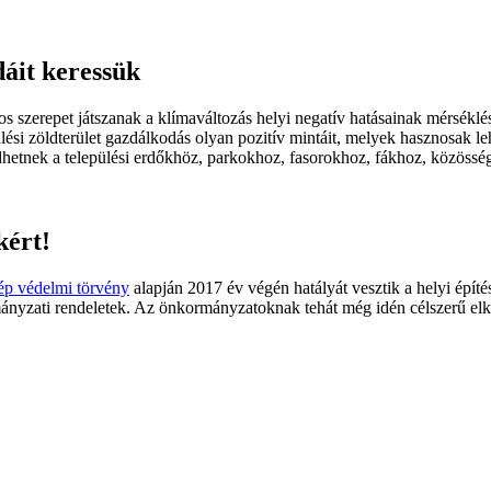
dáit keressük
ntos szerepet játszanak a klímaváltozás helyi negatív hatásainak mérsé
pülési zöldterület gazdálkodás olyan pozitív mintáit, melyek hasznosak
etnek a települési erdőkhöz, parkokhoz, fasorokhoz, fákhoz, közössé
kért!
ép védelmi törvény
alapján 2017 év végén hatályát vesztik a helyi építés
rmányzati rendeletek. Az önkormányzatoknak tehát még idén célszerű elké