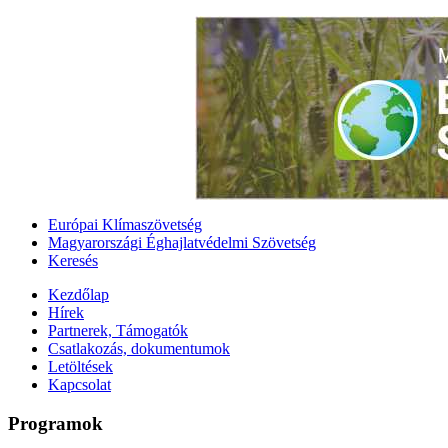
Európai Klímaszövetség
Magyarországi Éghajlatvédelmi Szövetség
Keresés
Kezdőlap
Hírek
Partnerek, Támogatók
Csatlakozás, dokumentumok
Letöltések
Kapcsolat
Programok