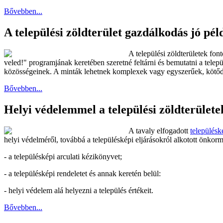
Bővebben...
A települési zöldterület gazdálkodás jó pél
A települési zöldterületek fo
veled!" programjának keretében szeretné feltárni és bemutatni a tele
közösségeinek. A minták lehetnek komplexek vagy egyszerűek, kötődh
Bővebben...
Helyi védelemmel a települési zöldterülete
A tavaly elfogadott
településk
helyi védelméről, továbbá a településképi eljárásokról alkotott önko
- a településképi arculati kézikönyvet;
- a településképi rendeletet és annak keretén belül:
- helyi védelem alá helyezni a település értékeit.
Bővebben...