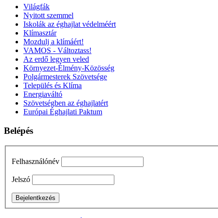
Világfák
Nyitott szemmel
Iskolák az éghajlat védelméért
Klímasztár
Mozdulj a klímáért!
VAMOS - Változtass!
Az erdő legyen veled
Környezet-Élmény-Közösség
Polgármesterek Szövetsége
Település és Klíma
Energiaváltó
Szövetségben az éghajlatért
Európai Éghajlati Paktum
Belépés
Felhasználónév
Jelszó