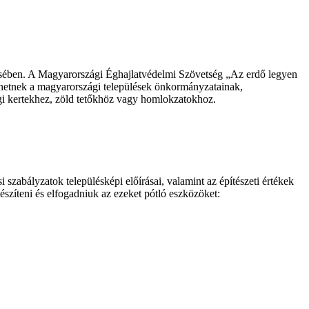
klésében. A Magyarországi Éghajlatvédelmi Szövetség „Az erdő legyen
 lehetnek a magyarországi települések önkormányzatainak,
gi kertekhez, zöld tetőkhöz vagy homlokzatokhoz.
i szabályzatok településképi előírásai, valamint az építészeti értékek
szíteni és elfogadniuk az ezeket pótló eszközöket: