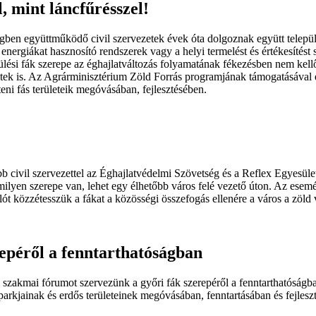
, mint láncfűrésszel!
ben együttműködő civil szervezetek évek óta dolgoznak együtt telepü
 energiákat hasznosító rendszerek vagy a helyi termelést és értékesíté
ülési fák szerepe az éghajlatváltozás folyamatának fékezésben nem kell
letek is. Az Agrárminisztérium Zöld Forrás programjának támogatásával 
ni fás területeik megóvásában, fejlesztésében.
b civil szervezettel az Éghajlatvédelmi Szövetség és a Reflex Egyesüle
 milyen szerepe van, lehet egy élhetőbb város felé vezető úton. Az ese
ót közzétesszük a fákat a közösségi összefogás ellenére a város a zöld v
epéről a fenntarthatóságban
szakmai fórumot szervezünk a győri fák szerepéről a fenntarthatóságba
parkjainak és erdős területeinek megóvásában, fenntartásában és fejles