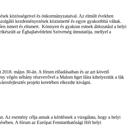
lések közösségeivel és önkormányzataival. Az elmúlt években
st szolgáló kezdeményezések közismerté és egyre gyakoribbá váltak.
ően ismert és elismert. Könnyen és gyakran estnek áldozatául a helyi
elkészült az Éghajlatvédelmi Szövetség útmutatója, mellyel a
t 2018. május 30-án. A fórum előadásaiban és az azt követő
mény végén néhány részvevővel a Malom liget fáira kihelyeztük a fák
árosfejlesztés projekt keretében elkezdte kivágni.
n. Az esemény célja annak a kérdésnek a vizsgálata, hogy a helyi
ztésében. A fórum az Európai Fenntarthatósági Hét helyi