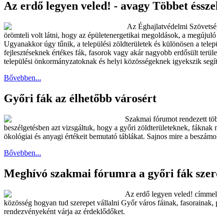
Az erdő legyen veled! - avagy Többet ésszel
Az Éghajlatvédelmi Szövetség
örömteli volt látni, hogy az épületenergetikai megoldások, a megújuló
Ugyanakkor úgy tűnik, a települési zöldterületek és különösen a telep
fejlesztéseknek értékes fák, fasorok vagy akár nagyobb erdősült terü
települési önkormányzatoknak és helyi közösségeknek igyekszik segíte
Bővebben...
Győri fák az élhetőbb városért
Szakmai fórumot rendezett töb
beszélgetésben azt vizsgáltuk, hogy a győri zöldterületeknek, fáknak
ökológiai és anyagi értékeit bemutató táblákat. Sajnos mire a beszámol
Bővebben...
Meghívó szakmai fórumra a győri fák szer
Az erdő legyen veled! címmel 
közösség hogyan tud szerepet vállalni Győr város fáinak, fasorainak, 
rendezvényeként várja az érdeklődőket.