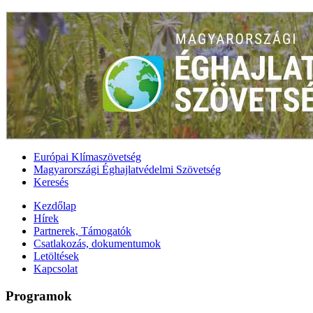
Európai Klímaszövetség
Magyarországi Éghajlatvédelmi Szövetség
Keresés
Kezdőlap
Hírek
Partnerek, Támogatók
Csatlakozás, dokumentumok
Letöltések
Kapcsolat
Programok