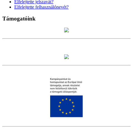
Elfelejtette jelszavát?
Elfelejtette felhasználónevét?
Támogatóink