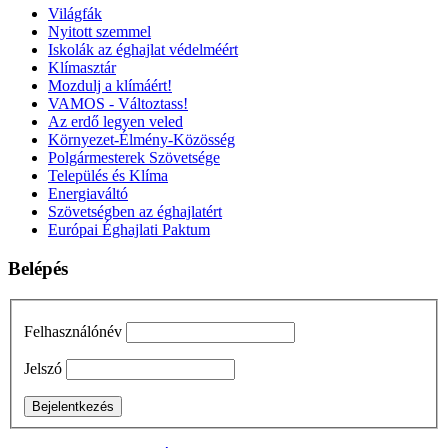
Világfák
Nyitott szemmel
Iskolák az éghajlat védelméért
Klímasztár
Mozdulj a klímáért!
VAMOS - Változtass!
Az erdő legyen veled
Környezet-Élmény-Közösség
Polgármesterek Szövetsége
Település és Klíma
Energiaváltó
Szövetségben az éghajlatért
Európai Éghajlati Paktum
Belépés
Felhasználónév
Jelszó