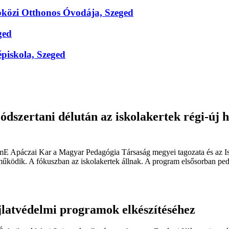
közi Otthonos Óvodája, Szeged
ged
piskola, Szeged
szertani délután az iskolakertek régi-új h
mE Apáczai Kar a Magyar Pedagógia Társaság megyei tagozata és az Isk
űködik. A fókuszban az iskolakertek állnak. A program elsősorban ped
jlatvédelmi programok elkészítéséhez