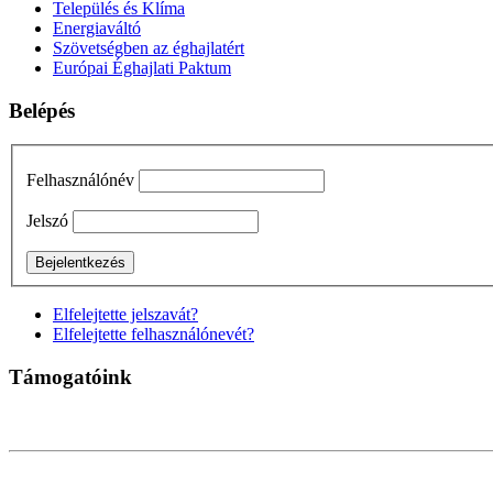
Település és Klíma
Energiaváltó
Szövetségben az éghajlatért
Európai Éghajlati Paktum
Belépés
Felhasználónév
Jelszó
Elfelejtette jelszavát?
Elfelejtette felhasználónevét?
Támogatóink