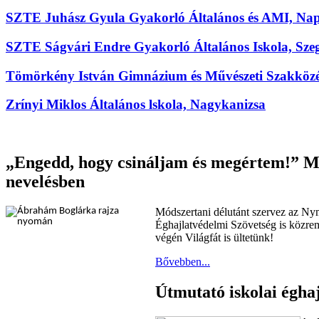
SZTE Juhász Gyula Gyakorló Általános és AMI, Nap
SZTE Ságvári Endre Gyakorló Általános Iskola, Sze
Tömörkény István Gimnázium és Művészeti Szakközé
Zrínyi Miklos Általános lskola, Nagykanizsa
„Engedd, hogy csináljam és megértem!” Mód
nevelésben
Módszertani délutánt szervez az Ny
Éghajlatvédelmi Szövetség is közrem
végén Világfát is ültetünk!
Bővebben...
Útmutató iskolai égha