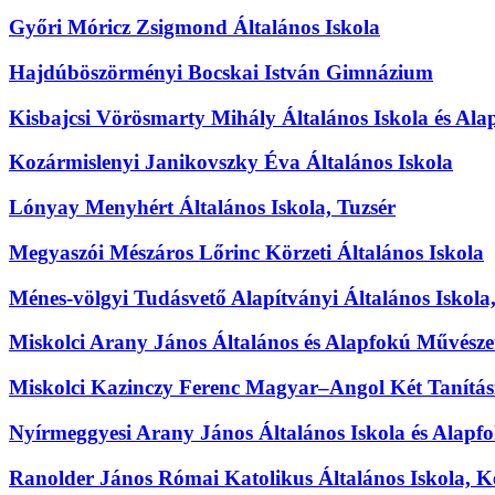
Győri Móricz Zsigmond Általános Iskola
Hajdúböszörményi Bocskai István Gimnázium
Kisbajcsi Vörösmarty Mihály Általános Iskola és Ala
Kozármislenyi Janikovszky Éva Általános Iskola
Lónyay Menyhért Általános Iskola, Tuzsér
Megyaszói Mészáros Lőrinc Körzeti Általános Iskola
Ménes-völgyi Tudásvető Alapítványi Általános Iskola,
Miskolci Arany János Általános és Alapfokú Művészet
Miskolci Kazinczy Ferenc Magyar–Angol Két Tanítási 
Nyírmeggyesi Arany János Általános Iskola és Alapfo
Ranolder János Római Katolikus Általános Iskola, K