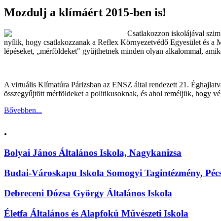
Mozdulj a klímáért 2015-ben is!
Csatlakozzon iskolájával szim
nyílik, hogy csatlakozzanak a Reflex Környezetvédő Egyesület és a M
lépéseket, „mérföldeket" gyűjthetnek minden olyan alkalommal, amikor
A virtuális Klímatúra Párizsban az ENSZ által rendezett 21. Éghajlat
összegyűjtött mérföldeket a politikusoknak, és ahol reméljük, hogy v
Bővebben...
.
Bolyai János Általános Iskola, Nagykanizsa
Budai-Városkapu Iskola Somogyi Tagintézmény, Péc
Debreceni Dózsa György Általános Iskola
Életfa Általános és Alapfokú Művészeti Iskola