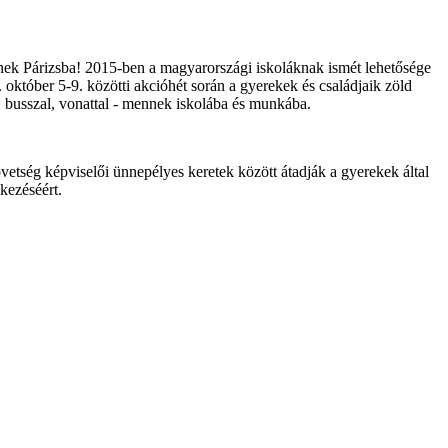
inek Párizsba! 2015‐ben a magyarországi iskoláknak ismét lehetősége
tóber 5‐9. közötti akcióhét során a gyerekek és családjaik zöld
, busszal, vonattal - mennek iskolába és munkába.
etség képviselői ünnepélyes keretek között átadják a gyerekek által
kezéséért.