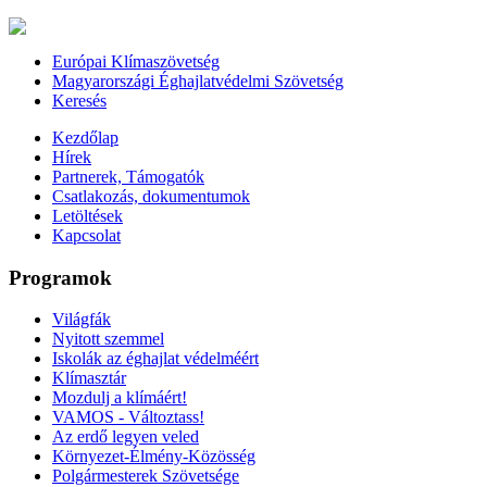
Európai Klímaszövetség
Magyarországi Éghajlatvédelmi Szövetség
Keresés
Kezdőlap
Hírek
Partnerek, Támogatók
Csatlakozás, dokumentumok
Letöltések
Kapcsolat
Programok
Világfák
Nyitott szemmel
Iskolák az éghajlat védelméért
Klímasztár
Mozdulj a klímáért!
VAMOS - Változtass!
Az erdő legyen veled
Környezet-Élmény-Közösség
Polgármesterek Szövetsége