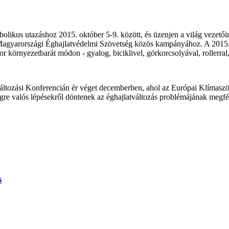
bolikus utazáshoz 2015. október 5-9. között, és üzenjen a világ vezető
agyarországi Éghajlatvédelmi Szövetség közös kampányához. A 2015. ok
 környezetbarát módon - gyalog, biciklivel, görkorcsolyával, rollerral
változási Konferencián ér véget decemberben, ahol az Európai Klímaszöv
égre valós lépésekről döntenek az éghajlatváltozás problémájának megfé
s