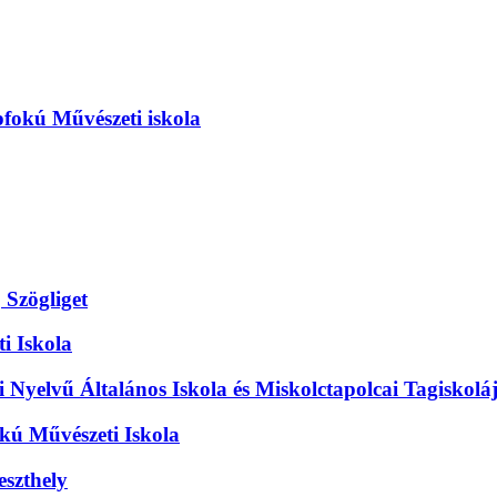
pfokú Művészeti iskola
 Szögliget
i Iskola
Nyelvű Általános Iskola és Miskolctapolcai Tagiskolá
kú Művészeti Iskola
eszthely