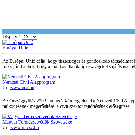
Display #
Európai Unió
Az Európai Unió célja, hogy tisztességes és gondoskodó társadalmat hoz
hozzájárul ahhoz, hogy a munkavállalók új készségeket sajátítsanak el
Nemzeti Civil Alapprogram
Url
www.nca.hu
Az Országgyűlés 2003. június 23-án fogadta el a Nemzeti Civil Alappr
működésének megerősítése, a civil szektor fejlődésének elősegítése.
Magyar Természetvédők Szövetsége
Url
www.mtvsz.hu