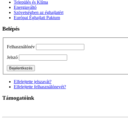
Település és Klíma
Energiaváltó
Szövetségben az éghajlatért
Európai Éghajlati Paktum
Belépés
Felhasználónév
Jelszó
Elfelejtette jelszavát?
Elfelejtette felhasználónevét?
Támogatóink