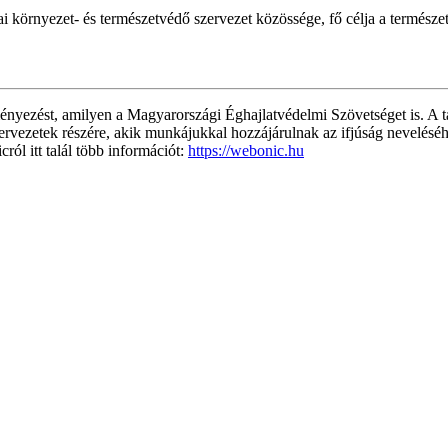
nyezet- és természetvédő szervezet közössége, fő célja a természet e
nyezést, amilyen a Magyarországi Éghajlatvédelmi Szövetséget is. A 
 szervezetek részére, akik munkájukkal hozzájárulnak az ifjúság nevelés
ól itt talál több információt:
https://webonic.hu