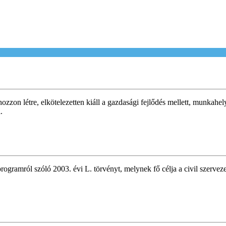
zon létre, elkötelezetten kiáll a gazdasági fejlődés mellett, munkahely
.
ogramról szóló 2003. évi L. törvényt, melynek fő célja a civil szervez