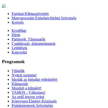
Európai Klímaszövetség
Magyarországi Éghajlatvédelmi Szövetség
Keresés
Kezdőlap
Hírek
Partnerek, Támogatók
Csatlakozás, dokumentumok
Letöltések
Kapcsolat
Programok
Világfák
Nyitott szemmel
Iskolák az éghajlat védelméért
Klímasztár
Mozdulj a klímáért!
VAMOS - Változtass!
Az erdő legyen veled
Környezet-Élmény-Közösség
Polgármesterek Szövetsége