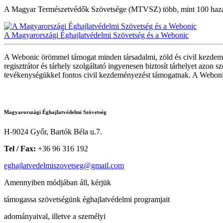
A Magyar Természetvédők Szövetsége (MTVSZ) több, mint 100 hazai kör
A Magyarországi Éghajlatvédelmi Szövetség és a Webonic
A Webonic örömmel támogat minden társadalmi, zöld és civil kezdemé
regisztrátor és tárhely szolgáltató ingyenesen biztosít tárhelyet azon
tevékenységükkel fontos civil kezdeményezést támogatnak. A Webonicr
Magyarországi Éghajlatvédelmi Szövetség
H-9024 Győr, Bartók Béla u.7.
Tel / Fax:
+36 96 316 192
eghajlatvedelmiszovetseg@gmail.com
Amennyiben módjában áll, kérjük
támogassa szövetségünk éghajlatvédelmi programjait
adományaival, illetve a személyi