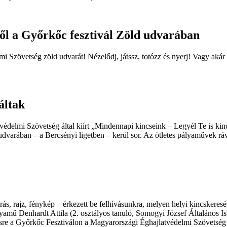
kről a Győrkőc fesztivál Zöld udvarában
mi Szövetség zöld udvarát! Nézelődj, játssz, totózz és nyerj! Vagy ak
áltak
édelmi Szövetség által kiírt „Mindennapi kincseink – Legyél Te is kin
ld udvarában – a Bercsényi ligetben – kerül sor. Az ötletes pályaművek rá
ás, rajz, fénykép – érkezett be felhívásunkra, melyen helyi kincskere
ályamű Denhardt Attila (2. osztályos tanuló, Somogyi József Általános
re a Győrkőc Fesztiválon a Magyarországi Éghajlatvédelmi Szövetség és