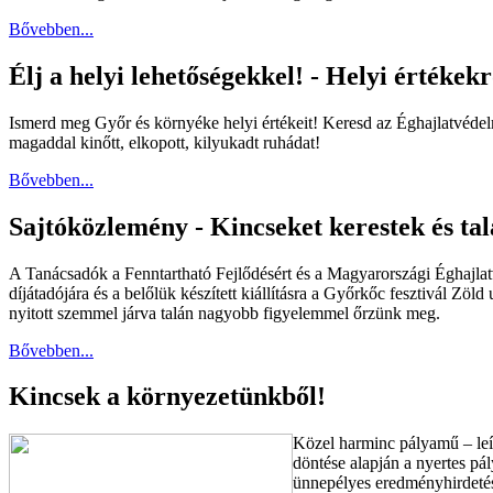
Bővebben...
Élj a helyi lehetőségekkel! - Helyi értéke
Ismerd meg Győr és környéke helyi értékeit! Keresd az Éghajlatvédel
magaddal kinőtt, elkopott, kilyukadt ruhádat!
Bővebben...
Sajtóközlemény - Kincseket kerestek és tal
A Tanácsadók a Fenntartható Fejlődésért és a Magyarországi Éghajlatv
díjátadójára és a belőlük készített kiállításra a Győrkőc fesztivál Zö
nyitott szemmel járva talán nagyobb figyelemmel őrzünk meg.
Bővebben...
Kincsek a környezetünkből!
Közel harminc pályamű – leír
döntése alapján a nyertes p
ünnepélyes eredményhirdetés