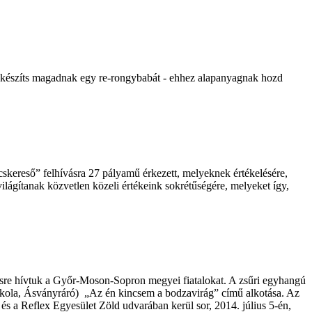
ár készíts magadnak egy re-rongybabát - ehhez alapanyagnak hozd
cskereső” felhívásra 27 pályamű érkezett, melyeknek értékelésére,
világítanak közvetlen közeli értékeink sokrétűségére, melyeket így,
sésre hívtuk a Győr-Moson-Sopron megyei fiatalokat. A zsűri egyhangú
 Iskola, Ásványráró) „Az én kincsem a bodzavirág” című alkotása. Az
 a Reflex Egyesület Zöld udvarában kerül sor, 2014. július 5-én,