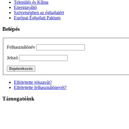
Település és Klíma
Energiaváltó
Szövetségben az éghajlatért
Európai Éghajlati Paktum
Belépés
Felhasználónév
Jelszó
Elfelejtette jelszavát?
Elfelejtette felhasználónevét?
Támogatóink