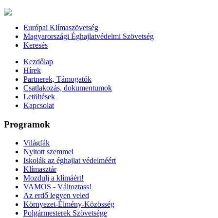
Európai Klímaszövetség
Magyarországi Éghajlatvédelmi Szövetség
Keresés
Kezdőlap
Hírek
Partnerek, Támogatók
Csatlakozás, dokumentumok
Letöltések
Kapcsolat
Programok
Világfák
Nyitott szemmel
Iskolák az éghajlat védelméért
Klímasztár
Mozdulj a klímáért!
VAMOS - Változtass!
Az erdő legyen veled
Környezet-Élmény-Közösség
Polgármesterek Szövetsége