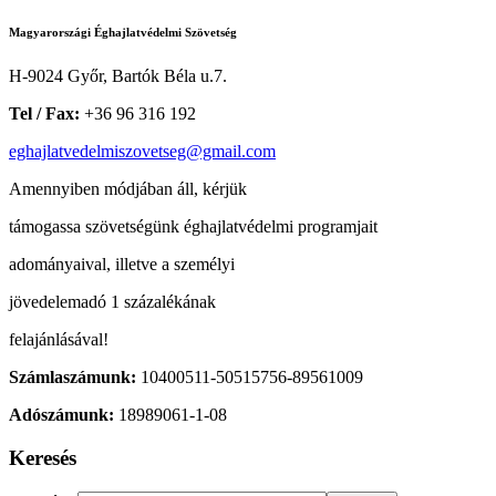
Magyarországi Éghajlatvédelmi Szövetség
H-9024 Győr, Bartók Béla u.7.
Tel / Fax:
+36 96 316 192
eghajlatvedelmiszovetseg@gmail.com
Amennyiben módjában áll, kérjük
támogassa szövetségünk éghajlatvédelmi programjait
adományaival, illetve a személyi
jövedelemadó 1 százalékának
felajánlásával!
Számlaszámunk:
10400511-50515756-89561009
Adószámunk:
18989061-1-08
Keresés