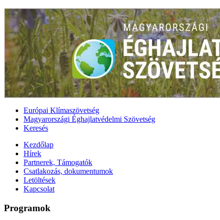
Európai Klímaszövetség
Magyarországi Éghajlatvédelmi Szövetség
Keresés
Kezdőlap
Hírek
Partnerek, Támogatók
Csatlakozás, dokumentumok
Letöltések
Kapcsolat
Programok