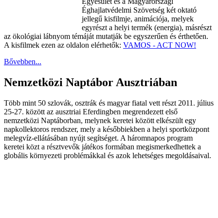
Egyesület és a Magyarországi
Éghajlatvédelmi Szövetség két oktató
jellegű kisfilmje, animációja, melyek
egyrészt a helyi termék (energia), másrészt
az ökológiai lábnyom témáját mutatják be egyszerűen és érthetően.
A kisfilmek ezen az oldalon elérhetők:
VAMOS - ACT NOW!
Bővebben...
Nemzetközi Naptábor Ausztriában
Több mint 50 szlovák, osztrák és magyar fiatal vett részt 2011. július
25-27. között az ausztriai Eferdingben megrendezett első
nemzetközi Naptáborban, melynek keretei között elkészült egy
napkollektoros rendszer, mely a későbbiekben a helyi sportközpont
melegvíz-ellátásában nyújt segítséget. A háromnapos program
keretei közt a résztvevők játékos formában megismerkedhettek a
globális környezeti problémákkal és azok lehetséges megoldásaival.