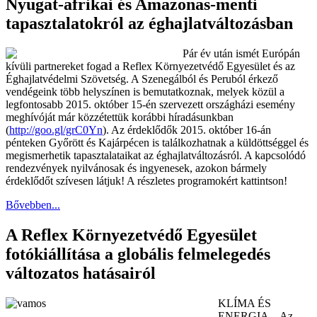
Nyugat-afrikai és Amazonas-menti
tapasztalatokról az éghajlatváltozásban
Pár év után ismét Európán
kívüli partnereket fogad a Reflex Környezetvédő Egyesület és az
Éghajlatvédelmi Szövetség. A Szenegálból és Peruból érkező
vendégeink több helyszínen is bemutatkoznak, melyek közül a
legfontosabb 2015. október 15-én szervezett országházi esemény
meghívóját már közzétettük korábbi híradásunkban
(
http://goo.gl/grC0Yn
). Az érdeklődők 2015. október 16-án
pénteken Győrött és Kajárpécen is találkozhatnak a küldöttséggel és
megismerhetik tapasztalataikat az éghajlatváltozásról. A kapcsolódó
rendezvények nyilvánosak és ingyenesek, azokon bármely
érdeklődőt szívesen látjuk! A részletes programokért kattintson!
Bővebben...
A Reflex Környezetvédő Egyesület
fotókiállítása a globális felmelegedés
változatos hatásairól
KLÍMA ÉS
ENERGIA... Az