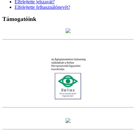
Elfelejtette jelszavát?
Elfelejtette felhasználónevét?
Támogatóink