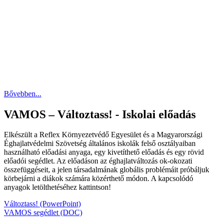
Bővebben...
VAMOS – Változtass! - Iskolai előadás
Elkészült a Reflex Környezetvédő Egyesület és a Magyarországi
Éghajlatvédelmi Szövetség általános iskolák felső osztályaiban
használható előadási anyaga, egy kivetíthető előadás és egy rövid
előadói segédlet. Az előadáson az éghajlatváltozás ok-okozati
összefüggéseit, a jelen társadalmának globális problémáit próbáljuk
körbejárni a diákok számára közérthető módon. A kapcsolódó
anyagok letölthetéséhez kattintson!
Változtass! (PowerPoint)
VAMOS segédlet (DOC)