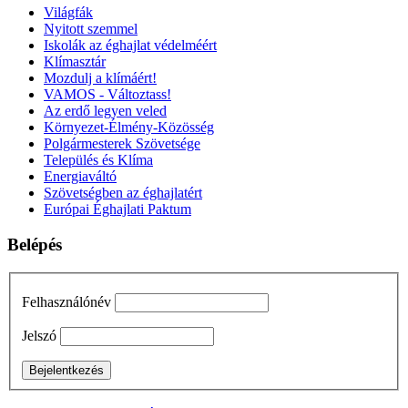
Világfák
Nyitott szemmel
Iskolák az éghajlat védelméért
Klímasztár
Mozdulj a klímáért!
VAMOS - Változtass!
Az erdő legyen veled
Környezet-Élmény-Közösség
Polgármesterek Szövetsége
Település és Klíma
Energiaváltó
Szövetségben az éghajlatért
Európai Éghajlati Paktum
Belépés
Felhasználónév
Jelszó