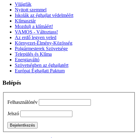
Világfák
Nyitott szemmel
Iskolák az éghajlat védelméért
Klímasztár
Mozdulj a klímáért!
VAMOS - Változtass!
Az erdő legyen veled
Környezet-Élmény-Közösség
Polgármesterek Szövetsége
Település és Klíma
Energiaváltó
Szövetségben az éghajlatért
Európai Éghajlati Paktum
Belépés
Felhasználónév
Jelszó