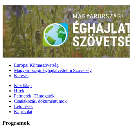
Európai Klímaszövetség
Magyarországi Éghajlatvédelmi Szövetség
Keresés
Kezdőlap
Hírek
Partnerek, Támogatók
Csatlakozás, dokumentumok
Letöltések
Kapcsolat
Programok