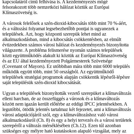
kapcsolatáról című felhívása is. A kezdeményezés mögé
felsorakozott több nemzetközi hálózat köztük az Európai
Klímaszövetség is.
A városok felelősek a szén-dioxid-kibocsátás több mint 70 %-áért,
és a változási folyamat legsebezhetőbb pontjai is ugyanezek a
települések. Azt, hogy központi szerepük lehet mind az
alkalmazkodásban, mind a kibocsátás csökkentésben, az elmúlt
évtizedekben számos városi hálózat és kezdeményezés bizonyította
világszerte. A probléma felismerése nyomán számos települések
közti együttműködés alakult ki köztük az Európai Klímaszövetség
és az EU által kezdeményezett Polgármesterek Szövetsége
(Covenant of Mayors). Ez utóbbiban mára több mint 6000 település
működik együtt több, mint 50 országból. Az együttműködő
települések stratégiai programok alapján csökkentik lépésről-lépésre
saját településük szén-dioxid kibocsátását.
Ugyan a települések bizonyították vezető szerepüket a klímaváltozás
elleni harcban, de az összefüggés a városok és a klímaváltozás
között nem igazán került előtérbe az eddigi IPCC jelentésekben. A
legutóbbi, ötödik jelentés tartalmaz két fejezetet, ami a klímaváltozás
városi adaptációjáról szól, egy a klímaváltozáshoz való városi
alkalmazkodásról (Ch. 8) és egy a helyi tervezés és a városi területek
szerepéről a változás mérséklésében (Ch.12). Ezen túl azonban
szükséges egy mélyre ható kutatásokon alapuló vizsgálat, mely az