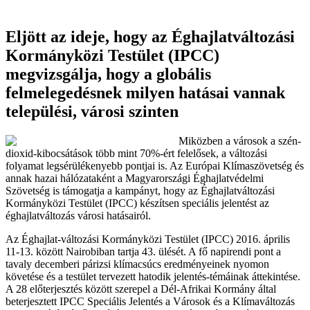
Eljött az ideje, hogy az Éghajlatváltozási
Kormányközi Testület (IPCC)
megvizsgálja, hogy a globális
felmelegedésnek milyen hatásai vannak
települési, városi szinten
Miközben a városok a szén-
dioxid-kibocsátások több mint 70%-ért felelősek, a változási
folyamat legsérülékenyebb pontjai is. Az Európai Klímaszövetség és
annak hazai hálózataként a Magyarországi Éghajlatvédelmi
Szövetség is támogatja a kampányt, hogy az Éghajlatváltozási
Kormányközi Testület (IPCC) készítsen speciális jelentést az
éghajlatváltozás városi hatásairól.
Az Éghajlat-változási Kormányközi Testület (IPCC) 2016. április
11-13. között Nairobiban tartja 43. ülését. A fő napirendi pont a
tavaly decemberi párizsi klímacsúcs eredményeinek nyomon
követése és a testület tervezett hatodik jelentés-témáinak áttekintése.
A 28 előterjesztés között szerepel a Dél-Afrikai Kormány által
beterjesztett IPCC Speciális Jelentés a Városok és a Klímaváltozás