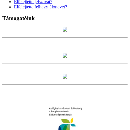
Elfelejtette jelszavát?
Elfelejtette felhasználónevét?
Támogatóink