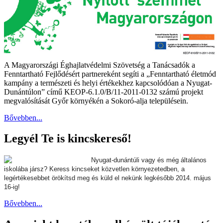
A Magyarországi Éghajlatvédelmi Szövetség a Tanácsadók a
Fenntartható Fejlődésért partnereként segíti a „Fenntartható életmód
kampány a természeti és helyi értékekhez kapcsolódóan a Nyugat-
Dunántúlon” című KEOP-6.1.0/B/11-2011-0132 számú projekt
megvalósítását Győr környékén a Sokoró-alja településein.
Bővebben...
Legyél Te is kincskereső!
Nyugat-dunántúli vagy és még általános
iskolába jársz? Keress kincseket közvetlen környezetedben, a
legértékesebbet örökítsd meg és küld el nekünk legkésőbb 2014. május
16-ig!
Bővebben...