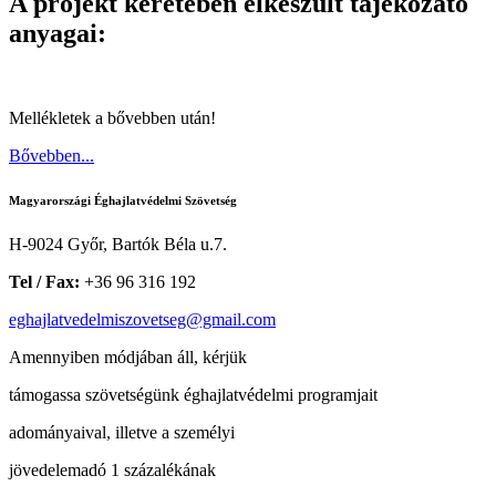
A projekt keretében elkészült tájékozató
anyagai:
Mellékletek a bővebben után!
Bővebben...
Magyarországi Éghajlatvédelmi Szövetség
H-9024 Győr, Bartók Béla u.7.
Tel / Fax:
+36 96 316 192
eghajlatvedelmiszovetseg@gmail.com
Amennyiben módjában áll, kérjük
támogassa szövetségünk éghajlatvédelmi programjait
adományaival, illetve a személyi
jövedelemadó 1 százalékának