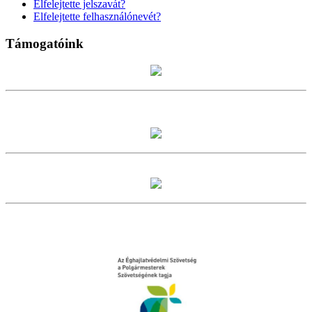
Elfelejtette jelszavát?
Elfelejtette felhasználónevét?
Támogatóink