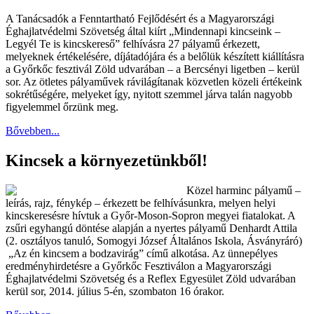
A Tanácsadók a Fenntartható Fejlődésért és a Magyarországi
Éghajlatvédelmi Szövetség által kiírt „Mindennapi kincseink –
Legyél Te is kincskereső” felhívásra 27 pályamű érkezett,
melyeknek értékelésére, díjátadójára és a belőlük készített kiállításra
a Győrkőc fesztivál Zöld udvarában – a Bercsényi ligetben – kerül
sor. Az ötletes pályaművek rávilágítanak közvetlen közeli értékeink
sokrétűségére, melyeket így, nyitott szemmel járva talán nagyobb
figyelemmel őrzünk meg.
Bővebben...
Kincsek a környezetünkből!
Közel harminc pályamű –
leírás, rajz, fénykép – érkezett be felhívásunkra, melyen helyi
kincskeresésre hívtuk a Győr-Moson-Sopron megyei fiatalokat. A
zsűri egyhangú döntése alapján a nyertes pályamű Denhardt Attila
(2. osztályos tanuló, Somogyi József Általános Iskola, Ásványráró)
„Az én kincsem a bodzavirág” című alkotása. Az ünnepélyes
eredményhirdetésre a Győrkőc Fesztiválon a Magyarországi
Éghajlatvédelmi Szövetség és a Reflex Egyesület Zöld udvarában
kerül sor, 2014. július 5-én, szombaton 16 órakor.