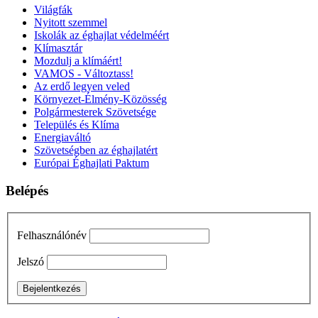
Világfák
Nyitott szemmel
Iskolák az éghajlat védelméért
Klímasztár
Mozdulj a klímáért!
VAMOS - Változtass!
Az erdő legyen veled
Környezet-Élmény-Közösség
Polgármesterek Szövetsége
Település és Klíma
Energiaváltó
Szövetségben az éghajlatért
Európai Éghajlati Paktum
Belépés
Felhasználónév
Jelszó