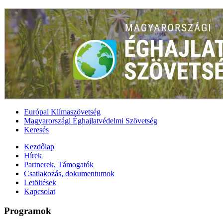
Európai Klímaszövetség
Magyarországi Éghajlatvédelmi Szövetség
Keresés
Kezdőlap
Hírek
Partnerek, Támogatók
Csatlakozás, dokumentumok
Letöltések
Kapcsolat
Programok