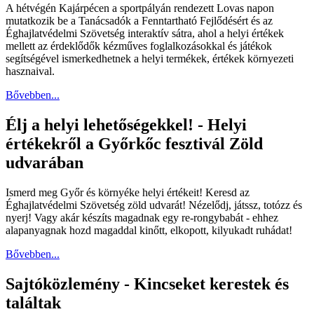
A hétvégén Kajárpécen a sportpályán rendezett Lovas napon
mutatkozik be a Tanácsadók a Fenntartható Fejlődésért és az
Éghajlatvédelmi Szövetség interaktív sátra, ahol a helyi értékek
mellett az érdeklődők kézműves foglalkozásokkal és játékok
segítségével ismerkedhetnek a helyi termékek, értékek környezeti
hasznaival.
Bővebben...
Élj a helyi lehetőségekkel! - Helyi
értékekről a Győrkőc fesztivál Zöld
udvarában
Ismerd meg Győr és környéke helyi értékeit! Keresd az
Éghajlatvédelmi Szövetség zöld udvarát! Nézelődj, játssz, totózz és
nyerj! Vagy akár készíts magadnak egy re-rongybabát - ehhez
alapanyagnak hozd magaddal kinőtt, elkopott, kilyukadt ruhádat!
Bővebben...
Sajtóközlemény - Kincseket kerestek és
találtak