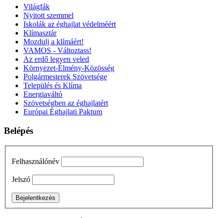
Világfák
Nyitott szemmel
Iskolák az éghajlat védelméért
Klímasztár
Mozdulj a klímáért!
VAMOS - Változtass!
Az erdő legyen veled
Környezet-Élmény-Közösség
Polgármesterek Szövetsége
Település és Klíma
Energiaváltó
Szövetségben az éghajlatért
Európai Éghajlati Paktum
Belépés
Felhasználónév
Jelszó