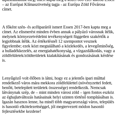
– az Európai Klímaszövetség tagja - az Európa Zöld Fővárosa
címet.
A főként szén- és acéliparáról ismert Essen 2017-ben kapta meg a
címet. Az elismerést minden évben annak a pályázó városnak ítélik,
melynek környezetvédelmi tevékenységeit független szakértők a
legjobbnak ítélik. Az értékelésnél 12 szempontot vesznek
figyelembe; ezek közt megtalálható a közlekedés, a levegőminőség,
a hulladékkezelés, az energiahatékonyság, a vízgazdálkodás, vagy a
zöldfelületek/zöldterületek kialakításának és gondozásának kérdése
is.
Lenyűgöző volt élőben is látni, hogy ez a jelentős ipari múlttal
rendelkező város mára mekkora zöldfelülettel (növényzettel fedett,
benőtt, betelepített területek összessége) rendelkezik. Nemcsak
látványnak szép, de – mint minden városi zöld – igen fontos eszköz
az éghajlatváltozás hatásainak helyi szinten történő tompításában is.
Igazán hasznos lenne, ha minél több magyarországi város, település
is hasonló elkötelezettséggel, jól megtervezett módon hasonló
fejlesztésekbe kezdene!