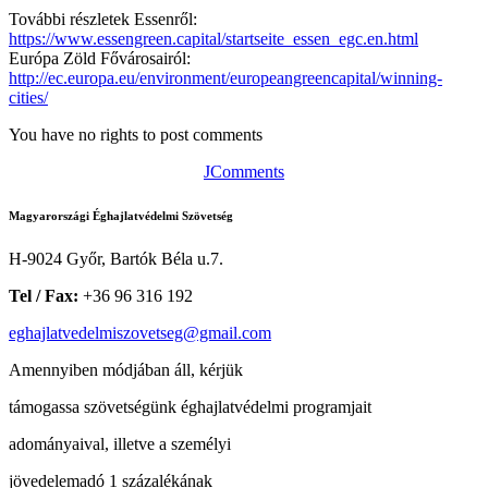
További részletek Essenről:
https://www.essengreen.capital/startseite_essen_egc.en.html
Európa Zöld Fővárosairól:
http://ec.europa.eu/environment/europeangreencapital/winning-
cities/
You have no rights to post comments
JComments
Magyarországi Éghajlatvédelmi Szövetség
H-9024 Győr, Bartók Béla u.7.
Tel / Fax:
+36 96 316 192
eghajlatvedelmiszovetseg@gmail.com
Amennyiben módjában áll, kérjük
támogassa szövetségünk éghajlatvédelmi programjait
adományaival, illetve a személyi
jövedelemadó 1 százalékának