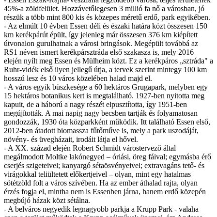
45%-a zöldfelület. Hozzávetőlegesen 3 millió fa nő a városban, jó
részük a több mint 800 kis és közepes méretű erdő, park egyikében.
- Az elmúlt 10 évben Essen déli és északi határa közt összesen 150
km kerékpárút épült, így jelenleg már összesen 376 km kiépített
útvonalon gurulhatnak a városi bringások. Megépült továbbá az
RS1 néven ismert kerékpársztráda első szakasza is, mely 2016
elején nyílt meg Essen és Mülheim közt. Ez a kerékpáros „sztráda" a
Ruhr-vidék első ilyen jellegű útja, a tervek szerint mintegy 100 km
hosszú lesz és 10 város közelében halad majd el.
- A város egyik büszkesége a 60 hektáros Grugapark, melyben egy
15 hektáros botanikus kert is megtalálható. 1927-ben nyitotta meg
kapuit, de a háború a nagy részét elpusztította, így 1951-ben
megújították. A mai napig nagy becsben tartják és folyamatosan
gondozzák, 1930 óta közparkként működik. Itt található Essen első,
2012-ben átadott biomassza fűtőműve is, mely a park uszodáját,
növény- és üvegházait, irodáit látja el hővel.
- A XX. század elején Robert Schmidt várostervező által
megálmodott Moltke lakónegyed – óriási, öreg fáival; egymásba érő
cserjés szigeteivel; kanyargó sétaösvényeivel; extravagáns tető- és
virágokkal teliültetett előkertjeivel – olyan, mint egy hatalmas
sötétzöld folt a város szívében. Ha az ember áthalad rajta, olyan
érzés fogja el, mintha nem is Essenben járna, hanem erdő közepén
megbújó házak közt sétálna.
- A belváros negyedik legnagyobb parkja a Krupp Park - valaha