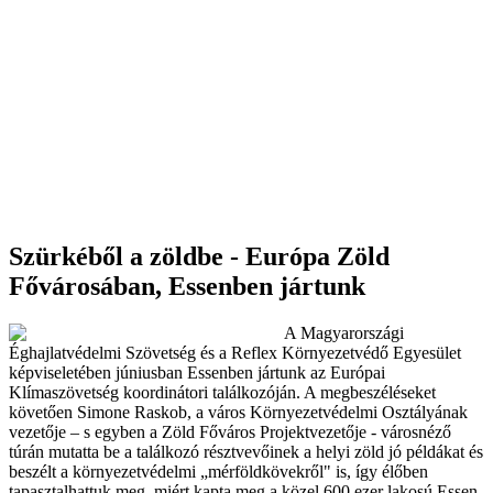
Szürkéből a zöldbe - Európa Zöld
Fővárosában, Essenben jártunk
A Magyarországi
Éghajlatvédelmi Szövetség és a Reflex Környezetvédő Egyesület
képviseletében júniusban Essenben jártunk az Európai
Klímaszövetség koordinátori találkozóján. A megbeszéléseket
követően Simone Raskob, a város Környezetvédelmi Osztályának
vezetője – s egyben a Zöld Főváros Projektvezetője - városnéző
túrán mutatta be a találkozó résztvevőinek a helyi zöld jó példákat és
beszélt a környezetvédelmi „mérföldkövekről" is, így élőben
tapasztalhattuk meg, miért kapta meg a közel 600 ezer lakosú Essen