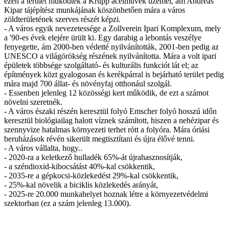
ezen a terület működtek a Krupp acélművek üzemei, ám Andreas
Kipar tájépítész munkájának köszönhetően mára a város
zöldterületének szerves részét képzi.
- A város egyik nevezetessége a Zollverein Ipari Komplexum, mely
a '90-es évek elejére ürült ki. Egy darabig a lebontás veszélye
fenyegette, ám 2000-ben védetté nyilvánították, 2001-ben pedig az
UNESCO a világörökség részének nyilvánította. Mára a volt ipari
épületek többsége szolgáltató- és kulturális funkciót lát el; az
építmények közt gyalogosan és kerékpárral is bejárható terület pedig
mára majd 700 állat- és növényfaj otthonául szolgál.
- Essenben jelenleg 12 közösségi kert működik, de ezt a számot
növelni szeretnék.
- A város északi részén keresztül folyó Emscher folyó hosszú időn
keresztül biológiailag halott víznek számított, hiszen a nehézipar és
szennyvize hatalmas környezeti terhet rótt a folyóra. Mára óriási
beruházások révén sikerült megtisztítani és újra élővé tenni.
- A város vállalta, hogy..
- 2020-ra a keletkező hulladék 65%-át újrahasznosítják,
- a széndioxid-kibocsátást 40%-kal csökkentik,
- 2035-re a gépkocsi-közlekedést 29%-kal csökkentik,
- 25%-kal növelik a biciklis közlekedés arányát,
- 2025-re 20.000 munkahelyet hoznak létre a környezetvédelmi
szektorban (ez a szám jelenleg 13.000).