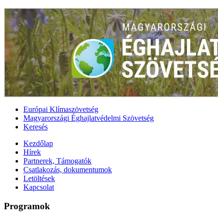
Európai Klímaszövetség
Magyarországi Éghajlatvédelmi Szövetség
Keresés
Kezdőlap
Hírek
Partnerek, Támogatók
Csatlakozás, dokumentumok
Letöltések
Kapcsolat
Programok