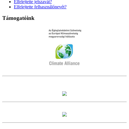
Elfelejtette jelszavát?
Elfelejtette felhasználónevét?
Támogatóink