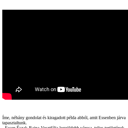
Íme, néhány gondolat és kiragadott példa abból, amit Essenben járva
tapasztaltunk.
- Essen Észak-Rajna-Vesztfália legzöldebb városa, teljes területének