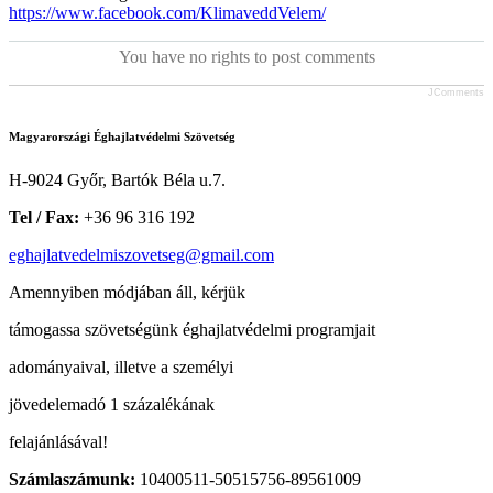
https://www.facebook.com/KlimaveddVelem/
You have no rights to post comments
JComments
Magyarországi Éghajlatvédelmi Szövetség
H-9024 Győr, Bartók Béla u.7.
Tel / Fax:
+36 96 316 192
eghajlatvedelmiszovetseg@gmail.com
Amennyiben módjában áll, kérjük
támogassa szövetségünk éghajlatvédelmi programjait
adományaival, illetve a személyi
jövedelemadó 1 százalékának
felajánlásával!
Számlaszámunk:
10400511-50515756-89561009