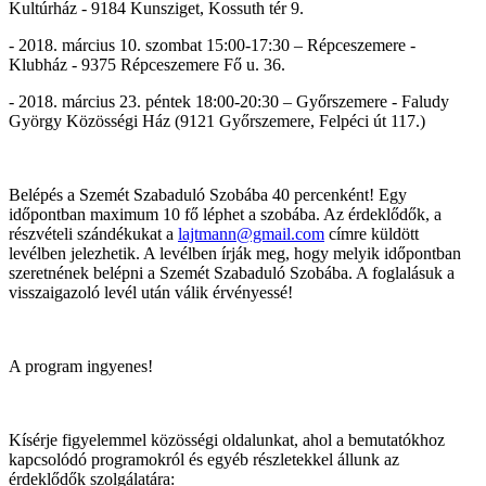
Kultúrház - 9184 Kunsziget, Kossuth tér 9.
- 2018. március 10. szombat 15:00-17:30 – Répceszemere -
Klubház - 9375 Répceszemere Fő u. 36.
- 2018. március 23. péntek 18:00-20:30 – Győrszemere - Faludy
György Közösségi Ház (9121 Győrszemere, Felpéci út 117.)
Belépés a Szemét Szabaduló Szobába 40 percenként! Egy
időpontban maximum 10 fő léphet a szobába. Az érdeklődők, a
részvételi szándékukat a
lajtmann@gmail.com
címre küldött
levélben jelezhetik. A levélben írják meg, hogy melyik időpontban
szeretnének belépni a Szemét Szabaduló Szobába. A foglalásuk a
visszaigazoló levél után válik érvényessé!
A program ingyenes!
Kísérje figyelemmel közösségi oldalunkat, ahol a bemutatókhoz
kapcsolódó programokról és egyéb részletekkel állunk az
érdeklődők szolgálatára: