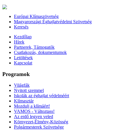
Európai Klímaszövetség
Magyarországi Éghajlatvédelmi Szövetség
Keresés
Kezdőlap
Hírek
Partnerek, Támogatók
Csatlakozás, dokumentumok
Letöltések
Kapcsolat
Programok
Világfák
Nyitott szemmel
Iskolák az éghajlat védelméért
Klímasztár
Mozdulj a klímáért!
VAMOS - Változtass!
Az erdő legyen veled
Környezet-Élmény-Közösség
Polgármesterek Szövetsége