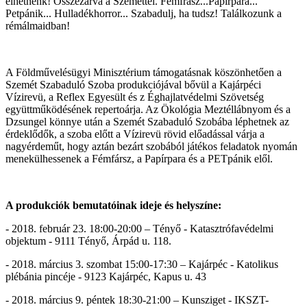
élhetnénk! Összezárva a Szeméttel. Fémfrász...Papírpara...
Petpánik... Hulladékhorror... Szabadulj, ha tudsz! Találkozunk a
rémálmaidban!
A Földművelésügyi Minisztérium támogatásnak köszönhetően a
Szemét Szabaduló Szoba produkciójával bővül a Kajárpéci
Vízirevü, a Reflex Egyesült és z Éghajlatvédelmi Szövetség
együttműködésének repertoárja. Az Ökológia Meztéllábnyom és a
Dzsungel könnye után a Szemét Szabaduló Szobába léphetnek az
érdeklődők, a szoba előtt a Vízirevü rövid előadással várja a
nagyérdeműt, hogy aztán bezárt szobából játékos feladatok nyomán
menekülhessenek a Fémfársz, a Papírpara és a PETpánik elől.
A produkciók bemutatóinak ideje és helyszíne:
- 2018. február 23. 18:00-20:00 – Tényő - Katasztrófavédelmi
objektum - 9111 Tényő, Árpád u. 118.
- 2018. március 3. szombat 15:00-17:30 – Kajárpéc - Katolikus
plébánia pincéje - 9123 Kajárpéc, Kapus u. 43
- 2018. március 9. péntek 18:30-21:00 – Kunsziget - IKSZT-