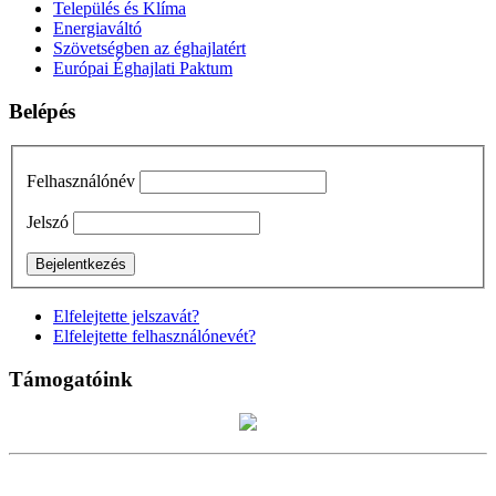
Település és Klíma
Energiaváltó
Szövetségben az éghajlatért
Európai Éghajlati Paktum
Belépés
Felhasználónév
Jelszó
Elfelejtette jelszavát?
Elfelejtette felhasználónevét?
Támogatóink