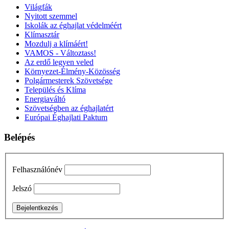
Világfák
Nyitott szemmel
Iskolák az éghajlat védelméért
Klímasztár
Mozdulj a klímáért!
VAMOS - Változtass!
Az erdő legyen veled
Környezet-Élmény-Közösség
Polgármesterek Szövetsége
Település és Klíma
Energiaváltó
Szövetségben az éghajlatért
Európai Éghajlati Paktum
Belépés
Felhasználónév
Jelszó