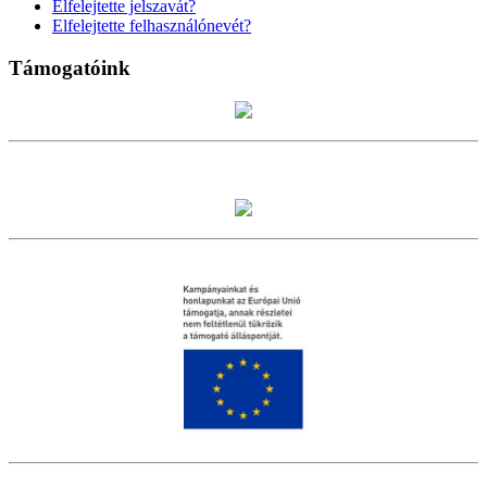
Elfelejtette jelszavát?
Elfelejtette felhasználónevét?
Támogatóink