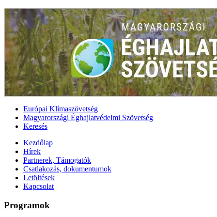
Európai Klímaszövetség
Magyarországi Éghajlatvédelmi Szövetség
Keresés
Kezdőlap
Hírek
Partnerek, Támogatók
Csatlakozás, dokumentumok
Letöltések
Kapcsolat
Programok