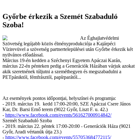
Győrbe érkezik a Szemét Szabaduló
Szoba!
Az Éghajlatvédelmi
Szövetség legújabb közös élményprodukciója a Kajárpéci
Vízirevüvel a szövetség partnertelepülései után Győrbe érkezik két
nyilvános előadással.
Március 19-én kedden a Széchenyi Egyetem Apáczai Karán,
március 22-én pénteken pedig a Generációk Házában várjuk azokat
akik szeretnének túljutni a szeméthegyen és megszabadulni a
PETpániktól, fémfrásztól, papírparától...
Az események pontos időpontjai, helyszínei és programja:
- 2019. március 19. kedd 17:00-20:00, SZE Apáczai Csere János
Kar, Dr. Barsi Ernő terem (9022 Győr, Liszt F. u. 42.)
-
https://www.facebook.com/events/561627000914842/
Szemét Szabaduló Szoba
- 2019. március 22. péntek 17:00-20:00 - Generációk Háza (9021
Győr, Aradi vértanúk útja 23.)
-
https://www.facebook.com/events/557053684772115/