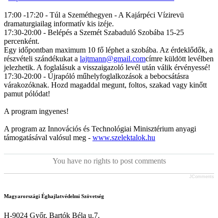
17:00 -17:20 - Túl a Szeméthegyen - A Kajárpéci Vízirevü
dramaturgiailag informatív kis izéje.
17:30-20:00 - Belépés a Szemét Szabaduló Szobába 15-25
percenként.
Egy időpontban maximum 10 fő léphet a szobába. Az érdeklődők, a
részvételi szándékukat a
lajtmann@gmail.com
címre küldött levélben
jelezhetik. A foglalásuk a visszaigazoló levél után válik érvényessé!
17:30-20:00 - Újrapóló műhelyfoglalkozások a bebocsátásra
várakozóknak. Hozd magaddal megunt, foltos, szakad vagy kinőtt
pamut pólódat!
A program ingyenes!
A program az Innovációs és Technológiai Minisztérium anyagi
támogatásával valósul meg -
www.szelektalok.hu
You have no rights to post comments
JComments
Magyarországi Éghajlatvédelmi Szövetség
H-9024 Győr, Bartók Béla u.7.