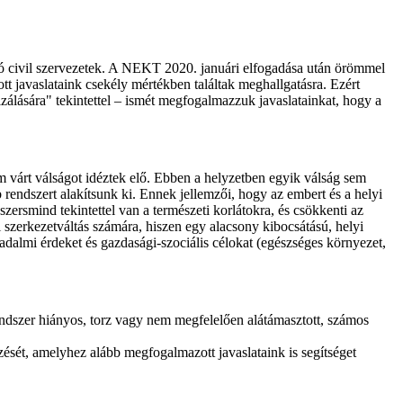
zó civil szervezetek. A NEKT 2020. januári elfogadása után örömmel
t javaslataink csekély mértékben találtak meghallgatásra. Ezért
lására" tekintettel – ismét megfogalmazzuk javaslatainkat, hogy a
 várt válságot idéztek elő. Ebben a helyzetben egyik válság sem
rendszert alakítsunk ki. Ennek jellemzői, hogy az embert és a helyi
zersmind tekintettel van a természeti korlátokra, és csökkenti az
 szerkezetváltás számára, hiszen egy alacsony kibocsátású, helyi
adalmi érdeket és gazdasági-szociális célokat (egészséges környezet,
endszer hiányos, torz vagy nem megfelelően alátámasztott, számos
ezését, amelyhez alább megfogalmazott javaslataink is segítséget