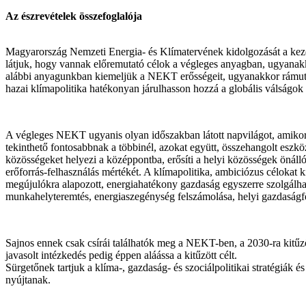
Az észrevételek összefoglalója
Magyarország Nemzeti Energia- és Klímatervének kidolgozását a kezde
látjuk, hogy vannak előremutató célok a végleges anyagban, ugyanakkor
alábbi anyagunkban kiemeljük a NEKT erősségeit, ugyanakkor rámutat
hazai klímapolitika hatékonyan járulhasson hozzá a globális válságok
A végleges NEKT ugyanis olyan időszakban látott napvilágot, amikor 
tekinthető fontosabbnak a többinél, azokat együtt, összehangolt eszkö
közösségeket helyezi a középpontba, erősíti a helyi közösségek önállós
erőforrás-felhasználás mértékét. A klímapolitika, ambiciózus célokat 
megújulókra alapozott, energiahatékony gazdaság egyszerre szolgálhat
munkahelyteremtés, energiaszegénység felszámolása, helyi gazdaságfej
Sajnos ennek csak csírái találhatók meg a NEKT-ben, a 2030-ra kitűzö
javasolt intézkedés pedig éppen aláássa a kitűzött célt.
Sürgetőnek tartjuk a klíma-, gazdaság- és szociálpolitikai stratégiák 
nyújtanak.