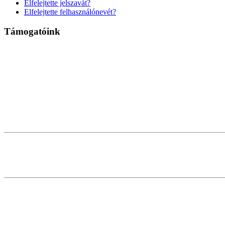
Elfelejtette jelszavát?
Elfelejtette felhasználónevét?
Támogatóink