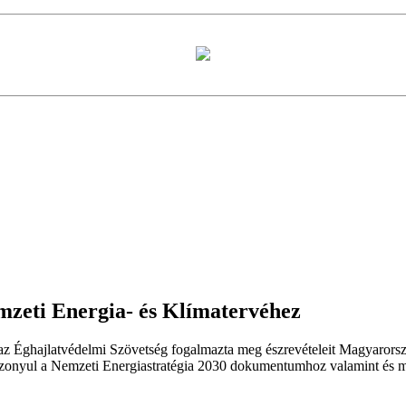
mzeti Energia- és Klímatervéhez
 az Éghajlatvédelmi Szövetség fogalmazta meg észrevételeit Magyarors
iszonyul a Nemzeti Energiastratégia 2030 dokumentumhoz valamint és m