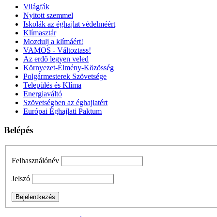
Világfák
Nyitott szemmel
Iskolák az éghajlat védelméért
Klímasztár
Mozdulj a klímáért!
VAMOS - Változtass!
Az erdő legyen veled
Környezet-Élmény-Közösség
Polgármesterek Szövetsége
Település és Klíma
Energiaváltó
Szövetségben az éghajlatért
Európai Éghajlati Paktum
Belépés
Felhasználónév
Jelszó