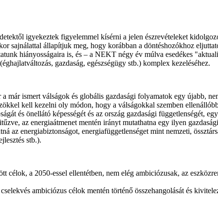
tektől igyekeztek figyelemmel kísérni a jelen észrevételeket kidolgo
 sajnálattal állapítjuk meg, hogy korábban a döntéshozókhoz eljuttatot
unk hiányosságaira is, és – a NEKT négy év múlva esedékes "aktualizá
 (éghajlatváltozás, gazdaság, egészségügy stb.) komplex kezeléséhez.
a már ismert válságok és globális gazdasági folyamatok egy újabb, nem
zökkel kell kezelni oly módon, hogy a válságokkal szemben ellenállóbb 
ágát és önellátó képességét és az ország gazdasági függetlenségét, egys
kitűzve, az energiaátmenet mentén irányt mutathatna egy ilyen gazdasági
ná az energiabiztonságot, energiafüggetlenséget mint nemzeti, össztárs
lesztés stb.).
tt célok, a 2050-essel ellentétben, nem elég ambiciózusak, az eszközr
és cselekvés ambiciózus célok mentén történő összehangolását és kivitel