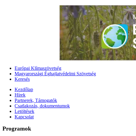
Európai Klímaszövetség
Magyarországi Éghajlatvédelmi Szövetség
Keresés
Kezdőlap
Hírek
Partnerek, Támogatók
Csatlakozás, dokumentumok
Letöltések
Kapcsolat
Programok