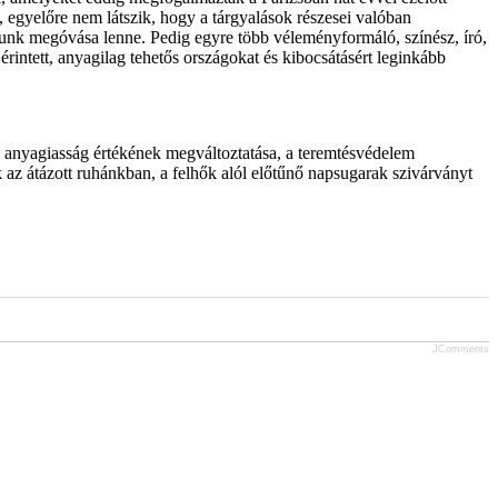
a, egyelőre nem látszik, hogy a tárgyalások részesei valóban
lmunk megóvása lenne. Pedig egyre több véleményformáló, színész, író,
érintett, anyagilag tehetős országokat és kibocsátásért leginkább
az anyagiasság értékének megváltoztatása, a teremtésvédelem
 az átázott ruhánkban, a felhők alól előtűnő napsugarak szivárványt
JComments