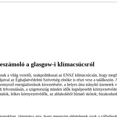
eszámoló a glasgow-i klímacsúcsról
nak a világ vezetői, szakpolitikusai az ENSZ klímacsúcsán, hogy megfé
ival az Éghajlatvédelmi Szövetség elnöke is részt vesz a találkozón. A
szennyező energiaforrások kivezetésére, a helyes útra irányító üzenete
felvonulásán, a szigetország minden idők legnépesebb környezetvédelm
iatalok, lelkes környezetvédők, az ablakokból bíztató skótok; bizakodu
 napokban, rámutatva arra, hogy mennyire elégtelenek azok a vállaláso