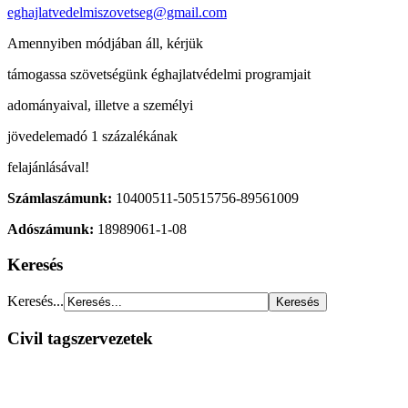
eghajlatvedelmiszovetseg@gmail.com
Amennyiben módjában áll, kérjük
támogassa szövetségünk éghajlatvédelmi programjait
adományaival, illetve a személyi
jövedelemadó 1 százalékának
felajánlásával!
Számlaszámunk:
10400511-50515756-89561009
Adószámunk:
18989061-1-08
Keresés
Keresés...
Civil tagszervezetek