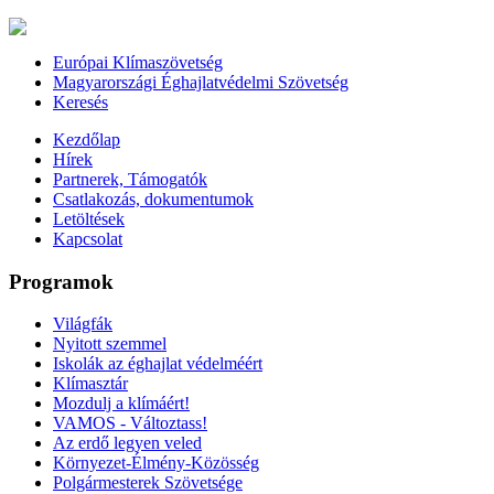
Európai Klímaszövetség
Magyarországi Éghajlatvédelmi Szövetség
Keresés
Kezdőlap
Hírek
Partnerek, Támogatók
Csatlakozás, dokumentumok
Letöltések
Kapcsolat
Programok
Világfák
Nyitott szemmel
Iskolák az éghajlat védelméért
Klímasztár
Mozdulj a klímáért!
VAMOS - Változtass!
Az erdő legyen veled
Környezet-Élmény-Közösség
Polgármesterek Szövetsége