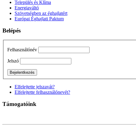
Település és Klíma
Energiaváltó
Szövetségben az éghajlatért
Európai Éghajlati Paktum
Belépés
Felhasználónév
Jelszó
Elfelejtette jelszavát?
Elfelejtette felhasználónevét?
Támogatóink