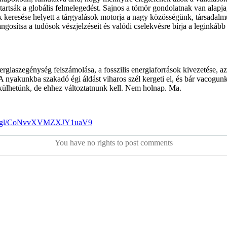
t tartsák a globális felmelegedést. Sajnos a tömör gondolatnak van alapj
ök keresése helyett a tárgyalások motorja a nagy közösségünk, társada
gosítsa a tudósok vészjelzéseit és valódi cselekvésre bírja a leginkább 
ergiaszegénység felszámolása, a fosszilis energiaforrások kivezetése, 
 nyakunkba szakadó égi áldást viharos szél kergeti el, és bár vacogunk
ülhetünk, de ehhez változtatnunk kell. Nem holnap. Ma.
goo.gl/CoNvvXVMZXJY1uaV9
You have no rights to post comments