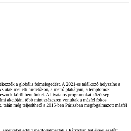
kezzék a globális felmelegedést. A 2021-es találkozó helyszíne a
z utak melletti hirdetőkön, a metró plakátjain, a templomok
k vesznek körül bennünket. A hivatalos programokat közösségi
i akcióján, több mint százezren vonultak a másfél fokos
nk, talán még teljesíthető a 2015-ben Párizsban megfogalmazott másfél
k, amelyeket eddig megfogalmaztak a Párizsban hat évvel ezelőtt