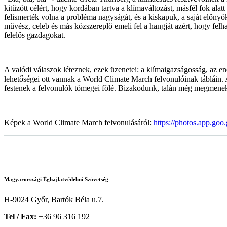
kitűzött célért, hogy kordában tartva a klímaváltozást, másfél fok alat
felismerték volna a probléma nagyságát, és a kiskapuk, a saját előny
művész, celeb és más közszereplő emeli fel a hangját azért, hogy felhan
felelős gazdagokat.
A valódi válaszok léteznek, ezek üzenetei: a klímaigazságosság, az en
lehetőségei ott vannak a World Climate March felvonulóinak tábláin. A
festenek a felvonulók tömegei fölé. Bizakodunk, talán még megmenek
Képek a World Climate March felvonulásáról:
https://photos.app.
Magyarországi Éghajlatvédelmi Szövetség
H-9024 Győr, Bartók Béla u.7.
Tel / Fax:
+36 96 316 192