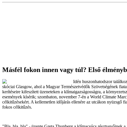
Másfél fokon innen vagy túl? Első élményb
Idén huszonhatodszor találkoz
skóciai Glasgow, ahol a Magyar Természetvédők Szövetségének fiatalja
kerítéseire kifeszített üzeneteken a klímaigazságosságra, a környezet
események kísérik; szombaton, november 7-én a World Climate March 
célkitűzésekért. A kellemetlen időjárás ellenére az utcákon nyüzsgő f
fokos célkitűzés.
"Bla, bla, bla" - üzente Greta Thunberg a klímacsúcs résztvevőinek a