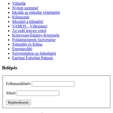
Világfák
Nyitott szemmel
Iskolák az éghajlat védelméért
Klímasztár
Mozdulj a klímáért!
VAMOS - Változtass!
Az erdő legyen veled
Környezet-Élmény-Közösség
Polgármesterek Szövetsége
Település és Klíma
Energiaváltó
Szövetségben az éghajlatért
Európai Éghajlati Paktum
Belépés
Felhasználónév
Jelszó