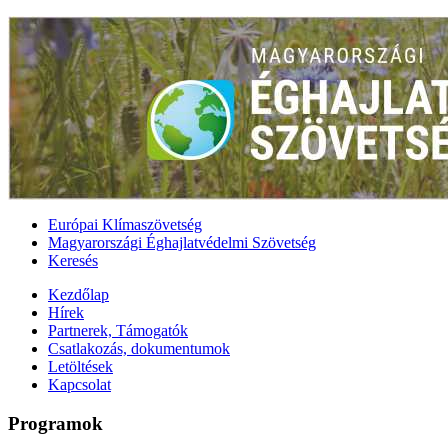
Európai Klímaszövetség
Magyarországi Éghajlatvédelmi Szövetség
Keresés
Kezdőlap
Hírek
Partnerek, Támogatók
Csatlakozás, dokumentumok
Letöltések
Kapcsolat
Programok