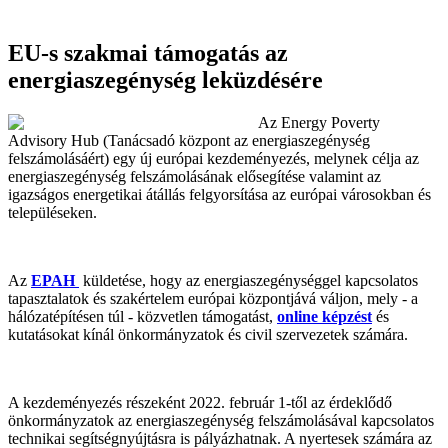
EU-s szakmai támogatás az
energiaszegénység leküzdésére
Az Energy Poverty
Advisory Hub (Tanácsadó központ az energiaszegénység
felszámolásáért) egy új európai kezdeményezés, melynek célja az
energiaszegénység felszámolásának elősegítése valamint az
igazságos energetikai átállás felgyorsítása az európai városokban és
településeken.
Az
EPAH
küldetése, hogy az energiaszegénységgel kapcsolatos
tapasztalatok és szakértelem európai központjává váljon, mely - a
hálózatépítésen túl - közvetlen támogatást,
online képzést
és
kutatásokat kínál önkormányzatok és civil szervezetek számára.
A kezdeményezés részeként 2022. február 1-től az érdeklődő
önkormányzatok az energiaszegénység felszámolásával kapcsolatos
technikai segítségnyújtásra is pályázhatnak. A nyertesek számára az