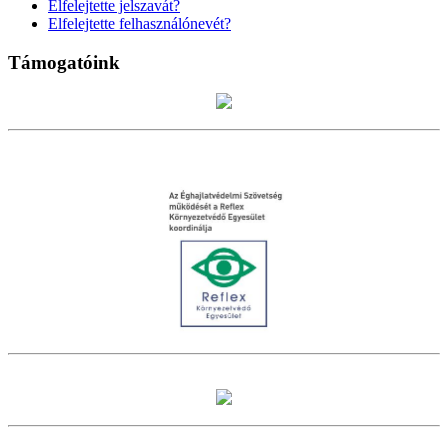
Elfelejtette jelszavát?
Elfelejtette felhasználónevét?
Támogatóink