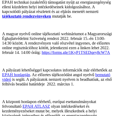
EPAH technikai (szakértői) támogatást nyújt az energiaszegénység
elleni küzdelem helyi intézkedéseinek kidolgozásához. A
kapcsolódó pályázat részleteit és az eljárás menetét nemzeti
tájékoztató rendezvényeken
mutatják be.
A magyar nyelvű online tájékoztató webináriumot a Magyarországi
Éghajlatvédelmi Szövetség rendezi
2022. február 15.-én
13:00-
14:30 között. A rendezvényen való részvétel ingyenes, de előzetes
online regisztrációhoz kötött, jelentkezni ezen a linken lehet 2022.
február 14. 14:00 óráig:
https://forms.gle/1KyP1TSEDqey8cW7A
A pályázati lehetőséggel kapcsolatos információk már elérhetőek az
EPAH honlapján
. Az előzetes tájékozódást angol nyelvű
bemutató
videó
is segíti. A pályázatok nemzeti nyelven is beadhatóak, az első
felhívás beadási határideje 2022. március 1.
A központi honlapon elérhető, európai esettanulmányokat
felvonultató
EPAH ATLASZ
olyan intézkedéseket és
kezdeményezéseket mutat be, melyek illeszkednek a helyi
közösségek igényeihez és elősegítik az energiaszegénység