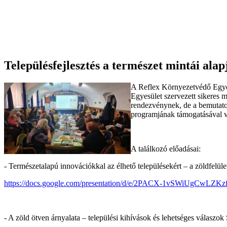
Településfejlesztés a természet mintái alap
A Reflex Környezetvédő Egye
Egyesület szervezett sikeres 
rendezvénynek, de a bemutatot
programjának támogatásával v
A találkozó előadásai:
- Természetalapú innovációkkal az élhető településekért – a zöldfelü
https://docs.google.com/presentation/d/e/2PACX-1vSWiUgCw
- A zöld ötven árnyalata – települési kihívások és lehetséges válas