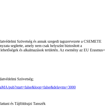
jlatvédelmi Szövetség és annak szegedi tagszervezete a CSEMETE
zata segítette, amely nem csak helyszínt biztosított a
apú lehetőségek és alkalmazások területén. Az esemény az EU Erasmus+
jlatvédelmi Szövetség;
/pub?start=false&loop=false&delayms=3000
attani és Tájföldrajzi Tanszék