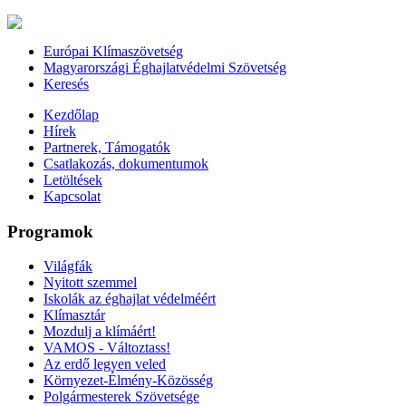
Európai Klímaszövetség
Magyarországi Éghajlatvédelmi Szövetség
Keresés
Kezdőlap
Hírek
Partnerek, Támogatók
Csatlakozás, dokumentumok
Letöltések
Kapcsolat
Programok
Világfák
Nyitott szemmel
Iskolák az éghajlat védelméért
Klímasztár
Mozdulj a klímáért!
VAMOS - Változtass!
Az erdő legyen veled
Környezet-Élmény-Közösség
Polgármesterek Szövetsége