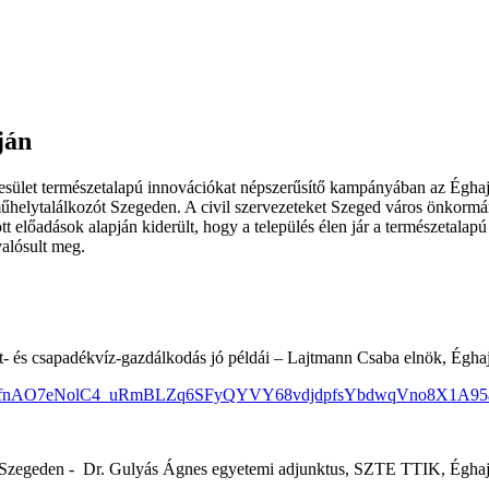
ján
sület természetalapú innovációkat népszerűsítő kampányában az Égha
műhelytalálkozót Szegeden. A civil szervezeteket Szeged város önkormány
t előadások alapján kiderült, hogy a település élen jár a természetal
alósult meg.
let- és csapadékvíz-gazdálkodás jó példái – Lajtmann Csaba elnök, Égha
LZKzfnAO7eNolC4_uRmBLZq6SFyQYVY68vdjdpfsYbdwqVno8X1A95aMA
zok Szegeden - Dr. Gulyás Ágnes egyetemi adjunktus, SZTE TTIK, Éghajl