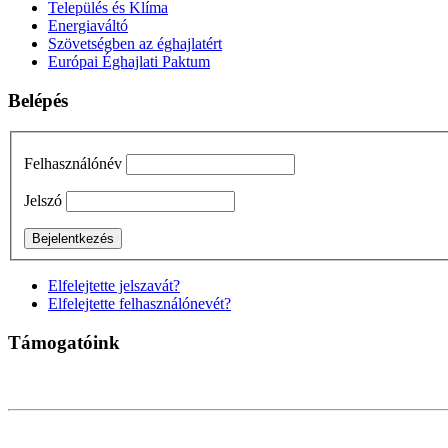
Település és Klíma
Energiaváltó
Szövetségben az éghajlatért
Európai Éghajlati Paktum
Belépés
Felhasználónév
Jelszó
Elfelejtette jelszavát?
Elfelejtette felhasználónevét?
Támogatóink