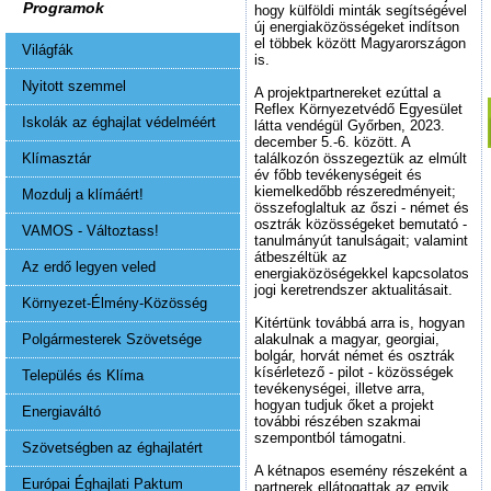
Programok
hogy külföldi minták segítségével
új energiaközösségeket indítson
el többek között Magyarországon
Világfák
is.
Nyitott szemmel
A projektpartnereket ezúttal a
Reflex Környezetvédő Egyesület
Iskolák az éghajlat védelméért
látta vendégül Győrben, 2023.
december 5.-6. között. A
Klímasztár
találkozón összegeztük az elmúlt
év főbb tevékenységeit és
kiemelkedőbb részeredményeit;
Mozdulj a klímáért!
összefoglaltuk az őszi - német és
osztrák közösségeket bemutató -
VAMOS - Változtass!
tanulmányút tanulságait; valamint
átbeszéltük az
Az erdő legyen veled
energiaközöségekkel kapcsolatos
jogi keretrendszer aktualitásait.
Környezet-Élmény-Közösség
Kitértünk továbbá arra is, hogyan
Polgármesterek Szövetsége
alakulnak a magyar, georgiai,
bolgár, horvát német és osztrák
kísérletező - pilot - közösségek
Település és Klíma
tevékenységei, illetve arra,
hogyan tudjuk őket a projekt
Energiaváltó
további részében szakmai
szempontból támogatni.
Szövetségben az éghajlatért
A kétnapos esemény részeként a
Európai Éghajlati Paktum
partnerek ellátogattak az egyik