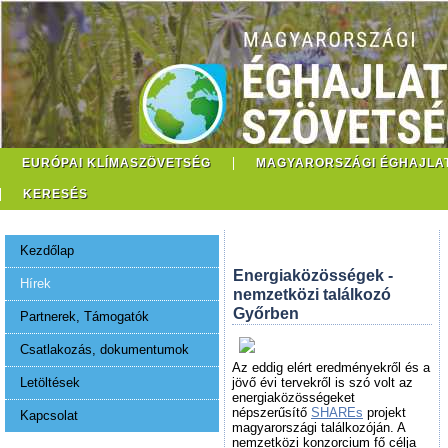
EURÓPAI KLÍMASZÖVETSÉG
MAGYARORSZÁGI ÉGHAJLA
KERESÉS
Kezdőlap
Energiaközösségek -
Hírek
nemzetközi találkozó
Győrben
Partnerek, Támogatók
Csatlakozás, dokumentumok
Az eddig elért eredményekről és a
Letöltések
jövő évi tervekről is szó volt az
energiaközösségeket
népszerűsítő
SHAREs
projekt
Kapcsolat
magyarországi találkozóján. A
nemzetközi konzorcium fő célja