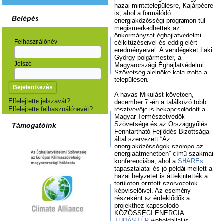
hazai mintatelepülésre, Kajárpécre
is, ahol a formálódó
Belépés
energiaközösségi programon túl
megismerkedhettek az
önkormányzat éghajlatvédelmi
Felhasználónév
célkitűzéseivel és eddig elért
eredményeivel. A vendégeket Laki
György polgármester, a
Jelszó
Magyarországi Éghajlatvédelmi
Szövetség alelnöke kalauzolta a
településen.
A havas Mikulást követően,
Elfelejtette jelszavát?
december 7.-én a találkozó több
Elfelejtette felhasználónevét?
résztvevője is bekapcsolódott a
Magyar Természetvédők
Szövetsége és az Országgyűlés
Támogatóink
Fenntartható Fejlődés Bizottsága
által szervezett “Az
energiaközösségek szerepe az
energiaátmenetben” című szakmai
konferenciába, ahol a
SHAREs
tapasztalatai és jó példái mellett a
hazai helyzetet is áttekintették a
területen érintett szervezetek
képviselőivel. Az esemény
részeként az érdeklődők a
projekthez kapcsolódó
KÖZÖSSÉGI ENERGIA
TUDÁSTÉR
weboldallal is