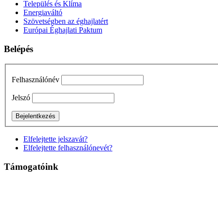
Település és Klíma
Energiaváltó
Szövetségben az éghajlatért
Európai Éghajlati Paktum
Belépés
Felhasználónév
Jelszó
Elfelejtette jelszavát?
Elfelejtette felhasználónevét?
Támogatóink