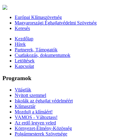
Európai Klímaszövetség
Magyarországi Éghajlatvédelmi Szövetség
Keresés
Kezdőlap
Hírek
Partnerek, Támogatók
Csatlakozás, dokumentumok
Letöltések
Kapcsolat
Programok
Világfák
Nyitott szemmel
Iskolák az éghajlat védelméért
Klímasztár
Mozdulj a klímáért!
VAMOS - Változtass!
Az erdő legyen veled
Környezet-Élmény-Közösség
Polgármesterek Szövetsége