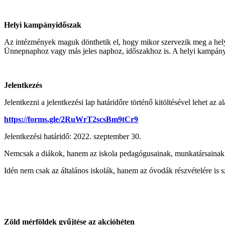
Helyi kampányidőszak
Az intézmények maguk dönthetik el, hogy mikor szervezik meg a helyi
Ünnepnaphoz vagy más jeles naphoz, időszakhoz is. A helyi kampányid
Jelentkezés
Jelentkezni a jelentkezési lap határidőre történő kitöltésével lehet az a
https://forms.gle/2RuWrT2scsBm9tCr9
Jelentkezési határidő: 2022. szeptember 30.
Nemcsak a diákok, hanem az iskola pedagógusainak, munkatársainak j
Idén nem csak az általános iskolák, hanem az óvodák részvételére is s
Zöld mérföldek gyűjtése az akcióhéten