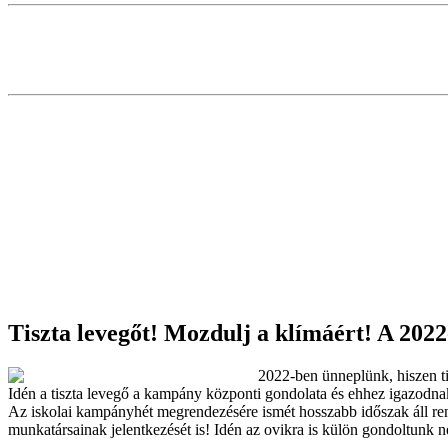
Tiszta levegőt! Mozdulj a klímáért! A 2022
2022-ben ünneplünk, hiszen ti
Idén a tiszta levegő a kampány központi gondolata és ehhez igazodnak
Az iskolai kampányhét megrendezésére ismét hosszabb időszak áll ren
munkatársainak jelentkezését is! Idén az ovikra is külön gondoltunk n