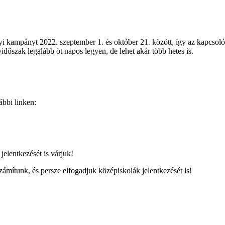
 kampányt 2022. szeptember 1. és október 21. között, így az kapcsoló
őszak legalább öt napos legyen, de lehet akár több hetes is.
lábbi linken:
elentkezését is várjuk!
zámítunk, és persze elfogadjuk középiskolák jelentkezését is!