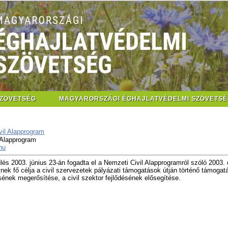
SZÖVETSÉG
MAGYARORSZÁGI ÉGHAJLATVÉDELMI SZÖVETSÉ
 Alapprogram
hu
és 2003. június 23-án fogadta el a Nemzeti Civil Alapprogramról szóló 2003. 
ynek fő célja a civil szervezetek pályázati támogatások útján történő támogat
nek megerősítése, a civil szektor fejlődésének elősegítése.