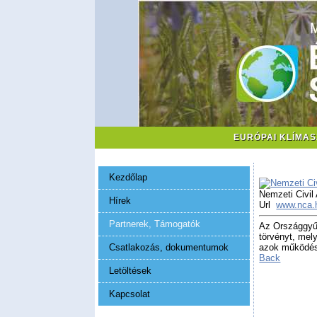
EURÓPAI KLÍMA
Kezdőlap
Nemzeti Civil
Hírek
Url
www.nca.
Partnerek, Támogatók
Az Országgyűl
törvényt, mel
Csatlakozás, dokumentumok
azok működésé
Back
Letöltések
Kapcsolat