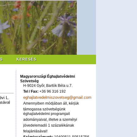
G
KERESÉS
Magyarországi Éghajlatvédelmi
Szövetség
H-9024 Győr, Bartók Béla u.7.
Tel / Fax:
+36 96 316 192
eghajlatvedelmiszovetseg@gmail.com
évi L.
ásával
Amennyiben módjában áll, kérjük
támogassa szövetségünk
éghajlatvédelmi programjait
adományaival, illetve a személyi
jövedelemadó 1 százalékának
felajánlásával!