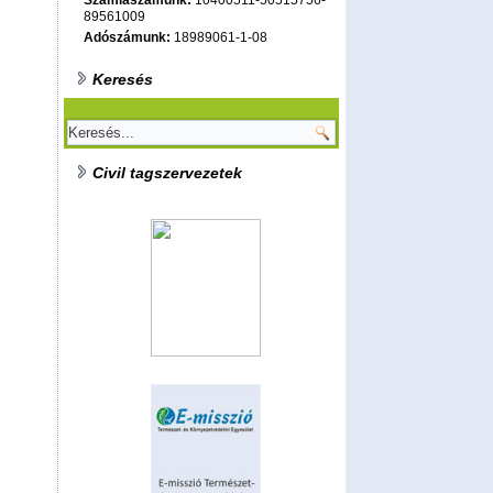
Számlaszámunk:
10400511-50515756-
89561009
Adószámunk:
18989061-1-08
Keresés
Civil tagszervezetek