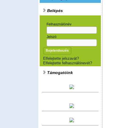
Belépés
Felhasználónév
Jelszó
Elfelejtette jelszavát?
Elfelejtette felhasználónevét?
Támogatóink