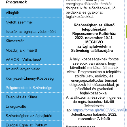
Programok
energiagazdálkodás témáját
dolgozzuk fel előadásokkal, jó
példákkal és gyakorlati
Világfák
foglalkozásokkal.
Nyitott szemmel
Közösségben az élhető
településekért
Iskolák az éghajlat védelméért
Répceszemere Kultúrház
2022. november 10-11.
Klímasztár
MEGHÍVÓ
az Éghajlatvédelmi
Mozdulj a klímáért!
Szövetség
találkozójára
A helyi közösségeknek fontos
VAMOS - Változtass!
szerepük van abban, hogy
követhető mintákat állítsanak
Az erdő legyen veled
elénk. Programunkon a települési
zöldfelület-, esővíz-, és
Környezet-Élmény-Közösség
energiagazdálkodás témáját
dolgozzuk fel előadásokkal, jó
Polgármesterek Szövetsége
példákkal és gyakorlati
foglalkozásokkal.
Település és Klíma
A találkozón a részvétel ingyenes,
de regisztrációhoz között.
Jelentkezési
Energiaváltó
lap:
https://forms.gle/hCQVk61hh4
Jelentkezési határidő:
2022.
Szövetségben az éghajlatért
november 7. hétfő
Európai Éghajlati Paktum