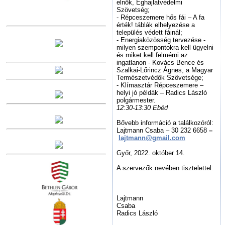
elnök, Éghajlatvédelmi
Szövetség;
- Répceszemere hős fái – A fa
érték! táblák elhelyezése a
település védett fáinál;
- Energiaközösség tervezése -
milyen szempontokra kell ügyelni
és miket kell felmérni az
ingatlanon - Kovács Bence és
Szalkai-Lőrincz Ágnes, a Magyar
Természetvédők Szövetsége;
- Klímasztár Répceszemere –
helyi jó példák – Radics László
polgármester.
12:30-13:30 Ebéd
Bővebb információ a találkozóról:
Lajtmann Csaba – 30 232 6658
–
lajtmann@gmail.com
Győr, 2022. október 14.
A szervezők nevében tisztelettel:
Lajtmann
Csa
Radics László