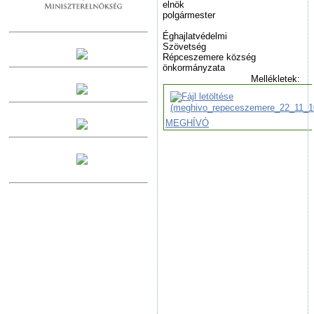
eln
polgármester
Éghajlatvédelmi
Szövetség
Répceszemere község
önkormányzata
Mellékletek:
MEGHÍVÓ