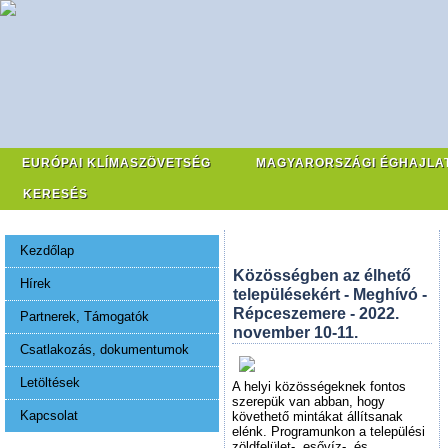
EURÓPAI KLÍMASZÖVETSÉG
MAGYARORSZÁGI ÉGHAJLA
KERESÉS
Kezdőlap
Közösségben az élhető
Hírek
településekért - Meghívó -
Répceszemere - 2022.
Partnerek, Támogatók
november 10-11.
Csatlakozás, dokumentumok
Letöltések
A helyi közösségeknek fontos
szerepük van abban, hogy
Kapcsolat
követhető mintákat állítsanak
elénk. Programunkon a települési
zöldfelület-, esővíz-, és