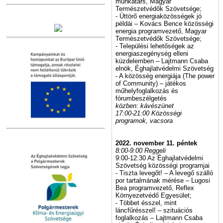
munkatárs, Magyar
Természetvédők Szövetsége;
- Úttörő energiaközösségek jó
példái – Kovács Bence közösségi
energia programvezető, Magyar
Természetvédők Szövetsége;
- Települési lehetőségek az
energiaszegénység elleni
küzdelemben – Lajtmann Csaba
elnök, Éghajlatvédelmi Szövetség
- A közösség energiája (The power
of Community) – játékos
műhelyfoglalkozás és
fórumbeszélgetés
közben: kávészünet
17:00-21:00 Közösségi
programok, vacsora
2022. november 11. péntek
8:00-9:00 Reggeli
9:00‐12:30 Az Éghajlatvédelmi
Szövetség közösségi programjai
- Tiszta levegőt! – A levegő szálló
por tartalmának mérése – Lugosi
Bea programvezető, Reflex
Környezetvédő Egyesület;
- Többet ésszel, mint
láncfűrésszel! – szituációs
foglalkozás – Lajtmann Csaba