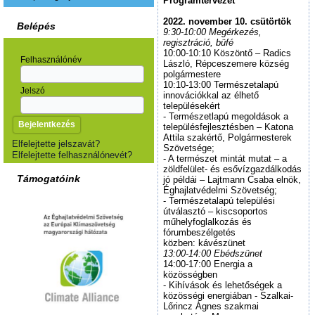
Programtervezet
2022. november 10. csütörtök
Belépés
9:30-10:00 Megérkezés,
regisztráció, büfé
10:00‐10:10 Köszöntő – Radics
Felhasználónév
László, Répceszemere község
polgármestere
10:10-13:00 Természetalapú
Jelszó
innovációkkal az élhető
településekért
- Természetlapú megoldások a
településfejlesztésben – Katona
Attila szakértő, Polgármesterek
Elfelejtette jelszavát?
Szövetsége;
Elfelejtette felhasználónevét?
- A természet mintát mutat – a
zöldfelület- és esővízgazdálkodás
Támogatóink
jó példái – Lajtmann Csaba elnök,
Éghajlatvédelmi Szövetség;
- Természetalapú települési
útválasztó – kiscsoportos
műhelyfoglalkozás és
fórumbeszélgetés
közben: kávészünet
13:00-14:00 Ebédszünet
14:00-17:00 Energia a
közösségben
- Kihívások és lehetőségek a
közösségi energiában - Szalkai-
Lőrincz Ágnes szakmai