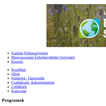
Európai Klímaszövetség
Magyarországi Éghajlatvédelmi Szövetség
Keresés
Kezdőlap
Hírek
Partnerek, Támogatók
Csatlakozás, dokumentumok
Letöltések
Kapcsolat
Programok