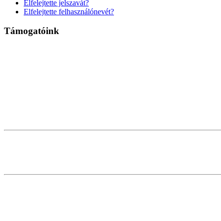
Elfelejtette jelszavát?
Elfelejtette felhasználónevét?
Támogatóink