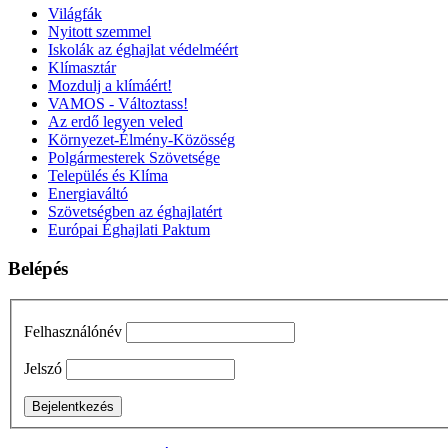
Világfák
Nyitott szemmel
Iskolák az éghajlat védelméért
Klímasztár
Mozdulj a klímáért!
VAMOS - Változtass!
Az erdő legyen veled
Környezet-Élmény-Közösség
Polgármesterek Szövetsége
Település és Klíma
Energiaváltó
Szövetségben az éghajlatért
Európai Éghajlati Paktum
Belépés
Felhasználónév
Jelszó