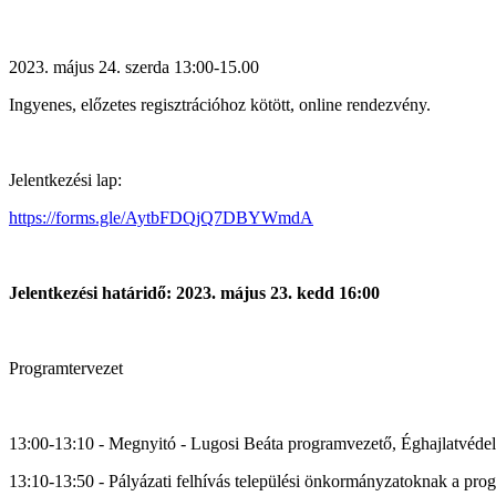
2023. május 24. szerda 13:00-15.00
Ingyenes, előzetes regisztrációhoz kötött, online rendezvény.
Jelentkezési lap:
https://forms.gle/AytbFDQjQ7DBYWmdA
Jelentkezési határidő: 2023. május 23. kedd 16:00
Programtervezet
13:00-13:10 - Megnyitó - Lugosi Beáta programvezető, Éghajlatvéde
13:10-13:50 - Pályázati felhívás települési önkormányzatoknak a pr