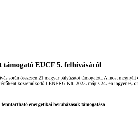
t támogató EUCF 5. felhívásáról
s során összesen 21 magyar pályázatot támogatott. A most megnyílt ötöd
kértőként közreműködő LENERG Kft. 2023. május 24.-én ingyenes, onli
i fenntartható energetikai beruházások támogatása