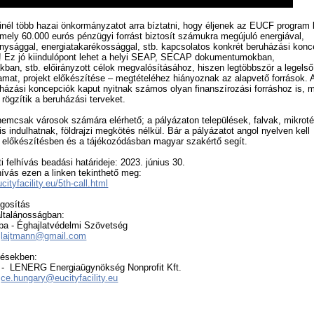
nél több hazai önkormányzatot arra bíztatni, hogy éljenek az EUCF program 
 mely 60.000 eurós pénzügyi forrást biztosít számukra megújuló energiával,
nysággal, energiatakarékossággal, stb. kapcsolatos konkrét beruházási konc
! Ez jó kiindulópont lehet a helyi SEAP, SECAP dokumentumokban,
ákban, stb. előirányzott célok megvalósításához, hiszen legtöbbször a legelső
yamat, projekt előkészítése – megtételéhez hiányoznak az alapvető források. 
uházási koncepciók kaput nyitnak számos olyan finanszírozási forráshoz is, 
t rögzítik a beruházási terveket.
emcsak városok számára elérhető; a pályázaton települések, falvak, mikrot
s indulhatnak, földrajzi megkötés nélkül. Bár a pályázatot angol nyelven kell
z előkészítésben és a tájékozódásban magyar szakértő segít.
i felhívás beadási határideje:
2023. június 30.
lhívás ezen a linken tekinthető meg
:
cityfacility.eu/5th-call.html
ágosítás
általánosságban:
ba - Éghajlatvédelmi Szövetség
-
lajtmann@gmail.com
désekben:
a - LENERG Energiaügynökség Nonprofit Kft.
-
ce.hungary@eucityfacility.eu