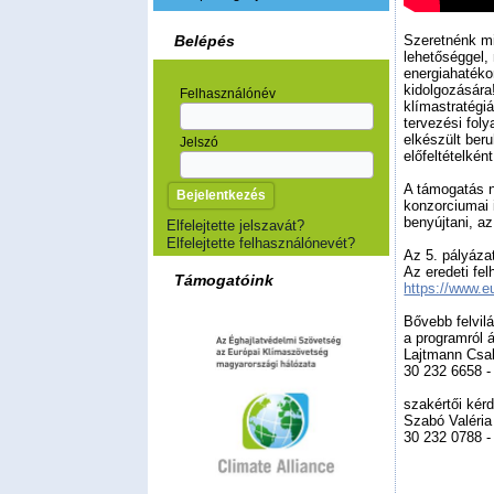
Belépés
Szeretnénk mi
lehetőséggel,
energiahatéko
kidolgozására
Felhasználónév
klímastratégi
tervezési fol
elkészült ber
Jelszó
előfeltételkén
A támogatás n
konzorciumai i
benyújtani, a
Elfelejtette jelszavát?
Elfelejtette felhasználónevét?
Az 5. pályázat
Az eredeti fe
Támogatóink
https://www.eu
Bővebb felvil
a programról 
Lajtmann Csa
30 232 6658 
szakértői kér
Szabó Valéri
30 232 0788 