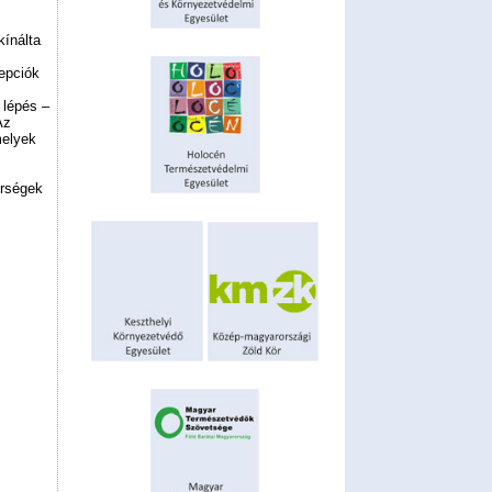
kínálta
epciók
 lépés –
Az
melyek
érségek