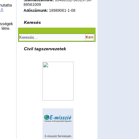
Számlaszámunk:
10400511-50515756-
89561009
mutatta
 A
Adószámunk:
18989061-1-08
Keresés
össégek
 létre.
Civil tagszervezetek