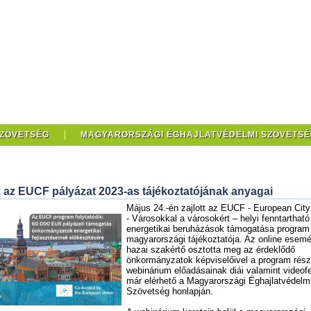
SZÖVETSÉG
MAGYARORSZÁGI ÉGHAJLATVÉDELMI SZÖVETSÉ
 az EUCF pályázat 2023-as tájékoztatójának anyagai
Május 24.-én zajlott az EUCF - European City 
- Városokkal a városokért – helyi fenntartható
energetikai beruházások támogatása program
magyarországi tájékoztatója. Az online esem
hazai szakértő osztotta meg az érdeklődő
önkormányzatok képviselőivel a program részl
webinárium előadásainak diái valamint videofe
már elérhető a Magyarországi Éghajlatvédelm
Szövetség honlapján.