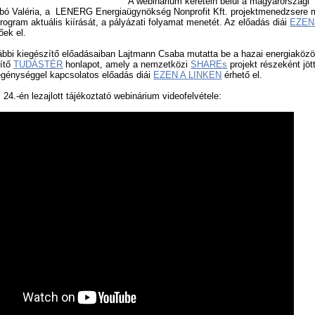
A webinárium keretein belül a magyarországi
bó Valéria, a LENERG Energiaügynökség Nonprofit Kft. projektmenedzsere 
ogram aktuális kiírását, a pályázati folyamat menetét. Az előadás diái
EZEN
őek el.
ábbi kiegészítő előadásaiban Lajtmann Csaba mutatta be a hazai energiaköz
gítő
TUDÁSTÉR
honlapot, amely a nemzetközi
SHAREs
projekt részeként jött
génységgel kapcsolatos előadás diái
EZEN A LINKEN
érhető el.
24.-én lezajlott tájékoztató webinárium videofelvétele: