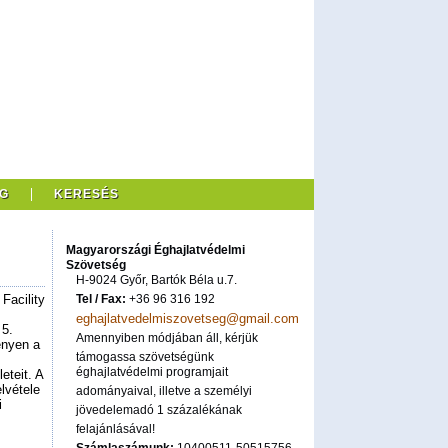
G
KERESÉS
Magyarországi Éghajlatvédelmi
Szövetség
H-9024 Győr, Bartók Béla u.7.
Facility
Tel / Fax:
+36 96 316 192
eghajlatvedelmiszovetseg@gmail.com
 5.
Amennyiben módjában áll, kérjük
ényen a
támogassa szövetségünk
éghajlatvédelmi programjait
eteit. A
lvétele
adományaival, illetve a személyi
i
jövedelemadó 1 százalékának
felajánlásával!