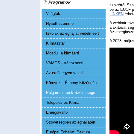
Programok
szakértő, Sza
be az EUCF pr
Világfák
LINKEN
érhet
A webinár tov
Nyitott szemmel
alakítását se
Az energiasze
Iskolák az éghajlat védelméért
A 2023. május 
Klímasztár
Mozdulj a klímáért!
VAMOS - Változtass!
Az erdő legyen veled
Környezet-Élmény-Közösség
Polgármesterek Szövetsége
Település és Klíma
Energiaváltó
Szövetségben az éghajlatért
Európai Éghajlati Paktum