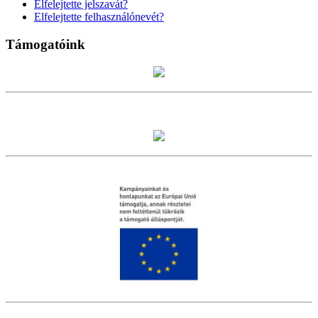
Elfelejtette jelszavát?
Elfelejtette felhasználónevét?
Támogatóink