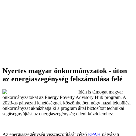
Nyertes magyar önkormányzatok - úton
az energiaszegénység felszámolása felé
Idén is támogat magyar
önkormányzatokat az Energy Poverty Advisory Hub program. A
2023-as pályázati lehetőségnek köszönhetően négy hazai települési
önkormányzat aknázhatja ki a program által biztosított technikai
segítségnyújtást az energiaszegénység elleni küzdelemhez.
Az energiaszegénység visszaszorítását célzó
EPAH
pályázati