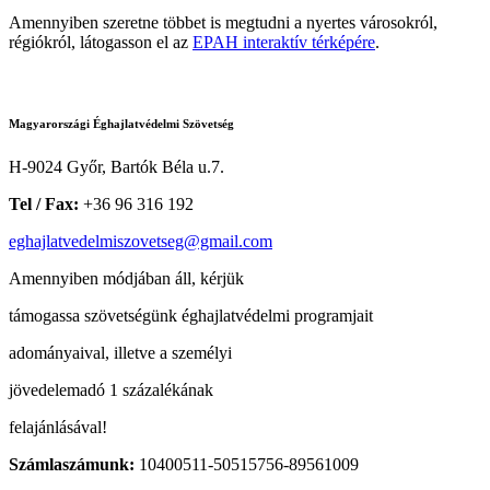
Amennyiben szeretne többet is megtudni a nyertes városokról,
régiókról, látogasson el az
EPAH interaktív térképére
.
Magyarországi Éghajlatvédelmi Szövetség
H-9024 Győr, Bartók Béla u.7.
Tel / Fax:
+36 96 316 192
eghajlatvedelmiszovetseg@gmail.com
Amennyiben módjában áll, kérjük
támogassa szövetségünk éghajlatvédelmi programjait
adományaival, illetve a személyi
jövedelemadó 1 százalékának
felajánlásával!
Számlaszámunk:
10400511-50515756-89561009