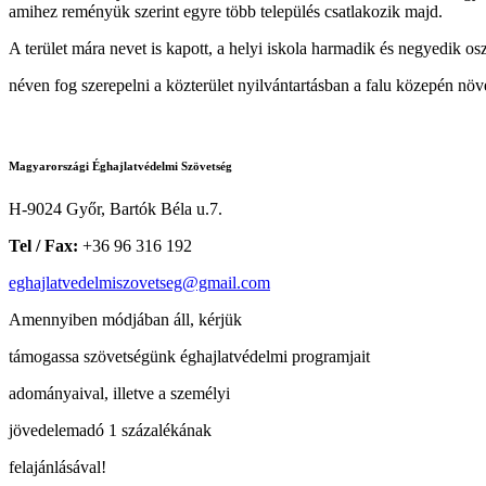
amihez reményük szerint egyre több település csatlakozik majd.
A terület mára nevet is kapott, a helyi iskola harmadik és negyedik os
néven fog szerepelni a közterület nyilvántartásban a falu közepén nö
Magyarországi Éghajlatvédelmi Szövetség
H-9024 Győr, Bartók Béla u.7.
Tel / Fax:
+36 96 316 192
eghajlatvedelmiszovetseg@gmail.com
Amennyiben módjában áll, kérjük
támogassa szövetségünk éghajlatvédelmi programjait
adományaival, illetve a személyi
jövedelemadó 1 százalékának
felajánlásával!