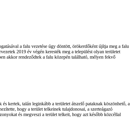
atásával a falu vezetése úgy döntött, örökerdőként újítja meg a falu
ezetek 2019 év végén keresték meg a települést olyan területet
éppen akkor rendeződtek a falu közepén található, mélyen fekvő
k és kertek, talán leginkább a területet átszelő pataknak köszönhető, a
ezítette, hogy a terület telkeinek tulajdonosai, a szerteágazó
nyokat és megveszi a terület telkeit, hogy azt később közcéllal