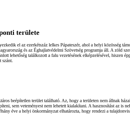
onti területe
zkedik el az ezerkétszáz lelkes Pápateszér, ahol a helyi közösség támog
arország és az Éghajlatvédelmi Szövetség programja áll. A zöld szerv
ánlott lehetőség találkozott a falu vezetésének elképzelésével, hiszen 
 szánt.
táros beépítetlen terület található. Az, hogy a területen nem állnak háza
íteni, sem veteményest nem lehetett kialakítani. A hasznosítást az is neh
ny éve a helyi önkormányzat elhatározta, hogy rendezi a tulajdonviszo