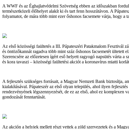
A WWF és az Éghajlatvédelmi Szövetség ebben az időszakban fordult felh
természetközeli élőhelyet alakít ki és tart fenn hosszútávon. A Pápate
folyamatot, de mára több mint ezer őshonos facsemete várja, hogy a 
Az első közösségi faültetés a III. Pápateszéri Patakmalom Fesztivál z
és öntözőkannát ragadva több mint száz őshonos facsemetét ültetett el
Szerencsére az előzetesen ígért eső helyett ragyogó napsütés várta a s
és kora tavaszi – közösségi faültetési akciót a koronavírus miatti kor
A fejlesztés szükséges forrásait, a Magyar Nemzeti Bank biztosítja, am
kialakításával. Pápateszér az első olyan település, ahol ilyen fejl
rendezvényének légszennyezését, de ez az első, ahol ez komplexen való
gondozását fenntartását.
Az akción a helyiek mellett részt vettek a zöld szervezetek és a Magya