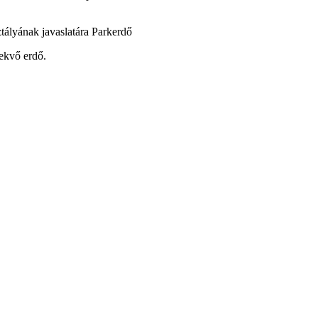
ztályának javaslatára Parkerdő
vekvő erdő.