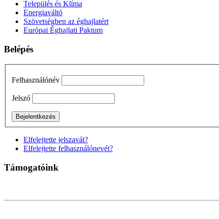
Település és Klíma
Energiaváltó
Szövetségben az éghajlatért
Európai Éghajlati Paktum
Belépés
Felhasználónév
Jelszó
Elfelejtette jelszavát?
Elfelejtette felhasználónevét?
Támogatóink