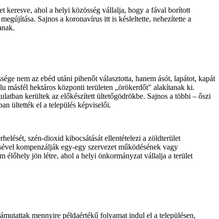
 keresve, ahol a helyi közösség vállalja, hogy a fával borított
újítása. Sajnos a koronavírus itt is késleltette, nehezítette a
anak.
sége nem az ebéd utáni pihenőt választotta, hanem ásót, lapátot, kapát
u másfél hektáros központi területen „örökerdőt" alakítanak ki.
ulatban kerültek az előkészített ültetőgödrökbe. Sajnos a többi – őszi
n ültették el a település képviselői.
elését, szén-dioxid kibocsátását ellentételezi a zöldterület
tetésével kompenzálják egy-egy szervezet működésének vagy
élőhely jön létre, ahol a helyi önkormányzat vállalja a terület
rámutattak mennyire példaértékű folyamat indul el a településen,