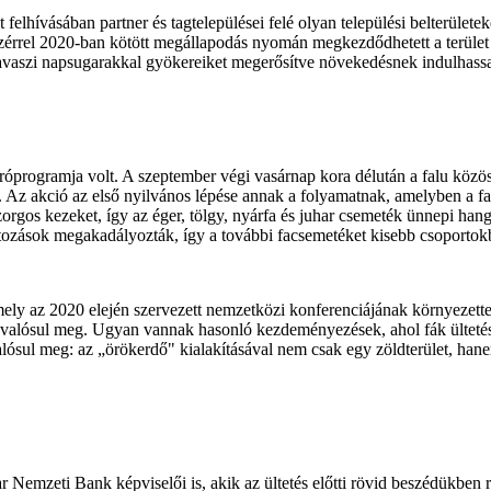
ívásában partner és tagtelepülései felé olyan települési belterületeket
szérrel 2020-ban kötött megállapodás nyomán megkezdődhetett a terület meg
tavaszi napsugarakkal gyökereiket megerősítve növekedésnek indulhass
áróprogramja volt. A szeptember végi vasárnap kora délután a falu közös
. Az akció az első nyilvános lépése annak a folyamatnak, amelyben a fal
zorgos kezeket, így az éger, tölgy, nyárfa és juhar csemeték ünnepi hang
látozások megakadályozták, így a további facsemetéket kisebb csoportokba
ely az 2020 elején szervezett nemzetközi konferenciájának környezetterh
esztés valósul meg. Ugyan vannak hasonló kezdeményezések, ahol fák ül
sul meg: az „örökerdő" kialakításával nem csak egy zöldterület, hanem 
r Nemzeti Bank képviselői is, akik az ültetés előtti rövid beszédükben 