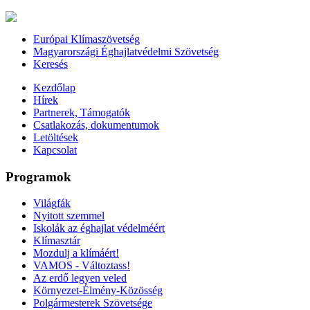
Európai Klímaszövetség
Magyarországi Éghajlatvédelmi Szövetség
Keresés
Kezdőlap
Hírek
Partnerek, Támogatók
Csatlakozás, dokumentumok
Letöltések
Kapcsolat
Programok
Világfák
Nyitott szemmel
Iskolák az éghajlat védelméért
Klímasztár
Mozdulj a klímáért!
VAMOS - Változtass!
Az erdő legyen veled
Környezet-Élmény-Közösség
Polgármesterek Szövetsége