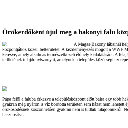
Örökerdőként újul meg a bakonyi falu közp
A Magas-Bakony lábainál helye
központjához közeli belterületet. A kezdeményezés mögött a WWF Magy
keresve, amely alkalmas természetközeli élőhely kialakítására. A felaj
területének tulajdonviszonyai, amelynek a település közösségi szerepet
Pápa felől a faluba érkezve a településközpont előtt balra egy több hek
gyakran még nyáron is víz borította területen sem házat nem lehetett ép
örökösödésnek köszönhetően gyakran nem is tudtak tulajdonukról. Néhá
hasznosítsa.