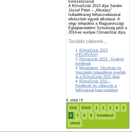
konszenzussal.
A KlímaSztár 2013 díjai Sándor
József Péter – „Alkotász”
hulladéküveg felhasználásával
elkészített egyedi alkotásai. A
négy települést a Magyarországi
Éghajlatvédelmi Szövetség jelöli a
2014-es európai ClimateStar díjra.
További cikkeink...
KlímaSztár 2013
(FELHÍVÁS!)
Klímasztár 2013 - Gyakori
kérdések
Mórahalom, Újszilvás és
Veszprém települései nyerték
el a KlímaSztár 2011 díjat
KlímaSztár 2011 –
Kérdések és válaszok a
felhívással kapcsolatban
6. oldal / 9
Első
Előző
1
2
3
4
5
6
7
8
9
Következő
Utolsó