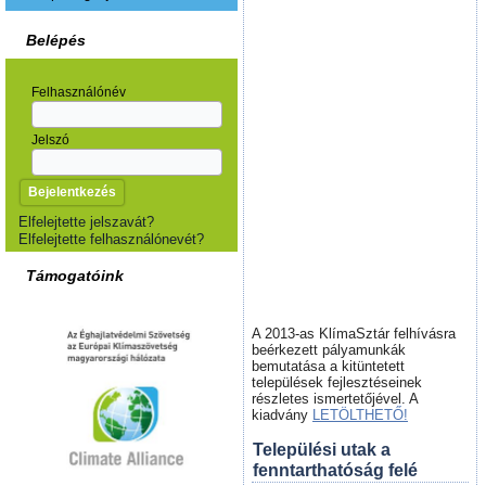
Belépés
Felhasználónév
Jelszó
Elfelejtette jelszavát?
Elfelejtette felhasználónevét?
Támogatóink
A 2013-as KlímaSztár felhívásra
beérkezett pályamunkák
bemutatása a kitüntetett
települések fejlesztéseinek
részletes ismertetőjével. A
kiadvány
LETÖLTHETŐ!
Települési utak a
fenntarthatóság felé