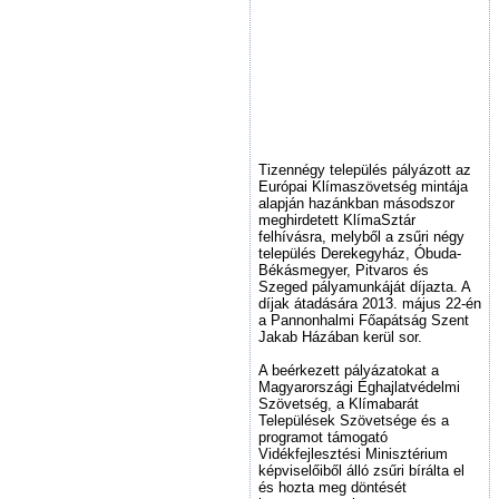
Tizennégy település pályázott az
Európai Klímaszövetség mintája
alapján hazánkban másodszor
meghirdetett KlímaSztár
felhívásra, melyből a zsűri négy
település Derekegyház, Óbuda-
Békásmegyer, Pitvaros és
Szeged pályamunkáját díjazta. A
díjak átadására 2013. május 22-én
a Pannonhalmi Főapátság Szent
Jakab Házában kerül sor.
A beérkezett pályázatokat a
Magyarországi Éghajlatvédelmi
Szövetség, a Klímabarát
Települések Szövetsége és a
programot támogató
Vidékfejlesztési Minisztérium
képviselőiből álló zsűri bírálta el
és hozta meg döntését