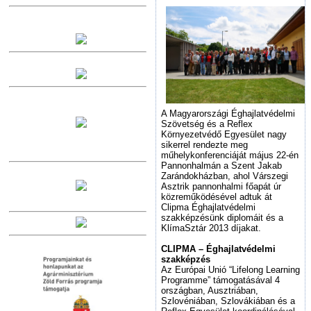
A Magyarországi Éghajlatvédelmi
Szövetség és a Reflex
Környezetvédő Egyesület nagy
sikerrel rendezte meg
műhelykonferenciáját május 22-én
Pannonhalmán a Szent Jakab
Zarándokházban, ahol Várszegi
Asztrik pannonhalmi főapát úr
közreműködésével adtuk át
Clipma Éghajlatvédelmi
szakképzésünk diplomáit és a
KlímaSztár 2013 díjakat.
CLIPMA – Éghajlatvédelmi
szakképzés
Az Európai Unió “Lifelong Learning
Programme” támogatásával 4
országban, Ausztriában,
Szlovéniában, Szlovákiában és a