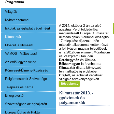
Programok
Világfák
Nyitott szemmel
A 2014. október 2-án az alsó-
Iskolák az éghajlat védelméért
ausztriai Perchtoldsdorfban
megrendezett Európai Klímasztár
Klímasztár
díjátadó gálán 8 európai országból
17 települést díjaztak. Idén
második alkalommal vettek részt
Mozdulj a klímáért!
a felhíváson magyar települések
is, a 2012-ben elismert Mórahalom
VAMOS - Változtass!
és Veszprém után idén
Derekegyház
és
Óbuda-
Az erdő legyen veled
Békásmegyer
is átvehette a
Klímasztár díjat a környezeti
Környezet-Élmény-Közösség
fenntarthatóság érdekében
kifejtett, az éghajlat védelmét
Polgármesterek Szövetsége
szolgáló tevékenységeikért.
Bővebben...
Település és Klíma
Klímasztár 2013. -
Energiaváltó
győztesek és
pályamunkák
Szövetségben az éghajlatért
Európai Éghajlati Paktum