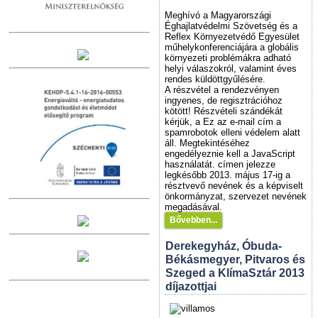
Meghívó a Magyarországi
Éghajlatvédelmi Szövetség és a
Reflex Környezetvédő Egyesület
műhelykonferenciájára a globális
környezeti problémákra adható
helyi válaszokról, valamint éves
rendes küldöttgyűlésére.
A részvétel a rendezvényen
ingyenes, de regisztrációhoz
kötött! Részvételi szándékát
kérjük, a
Ez az e-mail cím a
spamrobotok elleni védelem alatt
áll. Megtekintéséhez
engedélyeznie kell a JavaScript
használatát.
címen jelezze
legkésőbb 2013. május 17-ig a
résztvevő nevének és a képviselt
önkormányzat, szervezet nevének
megadásával.
Bővebben...
Derekegyház, Óbuda-
Békásmegyer, Pitvaros és
Szeged a KlímaSztár 2013
díjazottjai