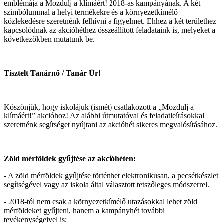
emblémája a Mozdulj a klímáért! 2018-as kampányának. A két
szimbólummal a helyi termékekre és a környezetkímélő
közlekedésre szeretnénk felhívni a figyelmet. Ehhez a két területhez
kapcsolódnak az akcióhéthez összeállított feladataink is, melyeket a
következőkben mutatunk be.
Tisztelt Tanárnő / Tanár Úr!
Köszönjük, hogy iskolájuk (ismét) csatlakozott a „Mozdulj a
klímáért!” akcióhoz! Az alábbi útmutatóval és feladatleírásokkal
szeretnénk segítséget nyújtani az akcióhét sikeres megvalósításához.
Zöld mérföldek gyűjtése az akcióhéten:
- A zöld mérföldek gyűjtése történhet elektronikusan, a pecsétkészlet
segítségével vagy az iskola által választott tetszőleges módszerrel.
- 2018-tól nem csak a környezetkímélő utazásokkal lehet zöld
mérföldeket gyűjteni, hanem a kampányhét további
tevékenységeivel is: