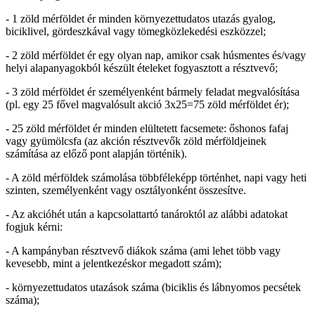
- 1 zöld mérföldet ér minden környezettudatos utazás gyalog,
biciklivel, gördeszkával vagy tömegközlekedési eszközzel;
- 2 zöld mérföldet ér egy olyan nap, amikor csak húsmentes és/vagy
helyi alapanyagokból készült ételeket fogyasztott a résztvevő;
- 3 zöld mérföldet ér személyenként bármely feladat megvalósítása
(pl. egy 25 fővel magvalósult akció 3x25=75 zöld mérföldet ér);
- 25 zöld mérföldet ér minden elültetett facsemete: őshonos fafaj
vagy gyümölcsfa (az akción résztvevők zöld mérföldjeinek
számítása az előző pont alapján történik).
- A zöld mérföldek számolása többféleképp történhet, napi vagy heti
szinten, személyenként vagy osztályonként összesítve.
- Az akcióhét után a kapcsolattartó tanároktól az alábbi adatokat
fogjuk kérni:
- A kampányban résztvevő diákok száma (ami lehet több vagy
kevesebb, mint a jelentkezéskor megadott szám);
- környezettudatos utazások száma (biciklis és lábnyomos pecsétek
száma);