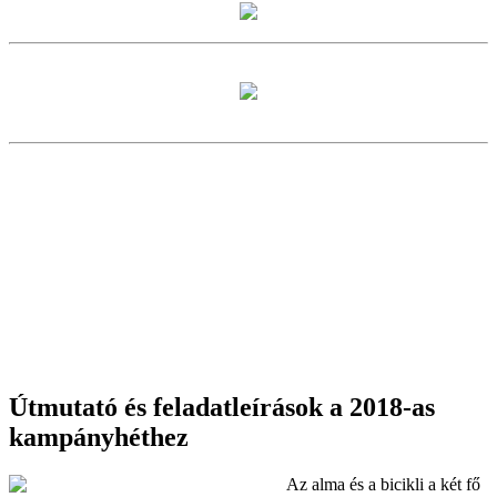
Útmutató és feladatleírások a 2018-as
kampányhéthez
Az alma és a bicikli a két fő