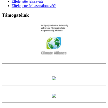
Elfelejtette jelszavát?
Elfelejtette felhasználónevét?
Támogatóink