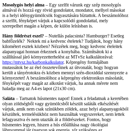
Mosolygós helyi alma
– Egy szelfit várunk egy szép mosolygós
almával és hozzá egy rövid gondolatot, mondatot, mellyel másokat
is a helyi idénygyümölcsök fogyasztására bíztattok. A beszámolóhoz
a szelfit, fényképet várjuk a kapcsolódó gondolattal, mely
szerepelhet magán a képen, de külön leírásban is.
Hány földrészt eszel?
– Nutellás palacsinta? Hamburger? Esetleg
babfőzelék? Nektek mi a kedvenc ételetek? Tudjátok, hogy hány
kilométert esztek közben? Nézzétek meg, hogy kedvenc ételeitek
alapanyagai honnan érkeznek a konyhába. Számítsátok ki a
szállítással járó környezetterhelést az MTvSz kalkulátorával:
https://mtvsz.hu/karbonkalkulator
. Képregény formájában
mutassátok be az étel összetevőinek az útvonalát, hogy hogyan
került a tányérotokra és közben mennyi szén-dioxiddal szennyezte a
környezetet! A beszámolóhoz a képregény elektronikus másolatát,
fényképét vagy magát az alkotást várjuk, ha annak mérete nem
haladja meg az A4-es lapot (21x30 cm).
Saláta
– Tartsatok húsmentes napot! Ennek a feladatnak a keretében
olyan zöldségből vagy gyümölcsből készült saláták elkészítését
várjuk, amik nem csak színükben zöldek, azaz helyi alapanyagokból
készültek, termelésükhöz nem használtak vegyszereket, nem lettek
lefagyasztva és nem utazták át a földrészeket. Fontos, hogy
húsmentes legyen, hiszen a hús előállítása nagy ökológiai
lábnyommal jár (nagyon sok energia, víz szükséges az