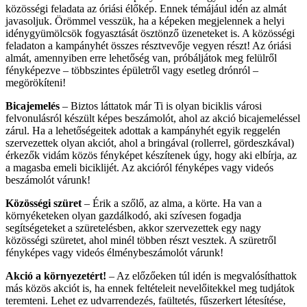
közösségi feladata az óriási élőkép. Ennek témájául idén az almát
javasoljuk. Örömmel vesszük, ha a képeken megjelennek a helyi
idénygyümölcsök fogyasztását ösztönző üzeneteket is. A közösségi
feladaton a kampányhét összes résztvevője vegyen részt! Az óriási
almát, amennyiben erre lehetőség van, próbáljátok meg felülről
fényképezve – többszintes épületről vagy esetleg drónról –
megörökíteni!
Bicajemelés
– Biztos láttatok már Ti is olyan biciklis városi
felvonulásról készült képes beszámolót, ahol az akció bicajemeléssel
zárul. Ha a lehetőségeitek adottak a kampányhét egyik reggelén
szervezettek olyan akciót, ahol a bringával (rollerrel, gördeszkával)
érkezők vidám közös fényképet készítenek úgy, hogy aki elbírja, az
a magasba emeli biciklijét. Az akcióról fényképes vagy videós
beszámolót várunk!
Közösségi szüret
– Érik a szőlő, az alma, a körte. Ha van a
környéketeken olyan gazdálkodó, aki szívesen fogadja
segítségeteket a szüretelésben, akkor szervezettek egy nagy
közösségi szüretet, ahol minél többen részt vesztek. A szüretről
fényképes vagy videós élménybeszámolót várunk!
Akció a környezetért!
– Az előzőeken túl idén is megvalósíthattok
más közös akciót is, ha ennek feltételeit nevelőitekkel meg tudjátok
teremteni. Lehet ez udvarrendezés, faültetés, fűszerkert létesítése,