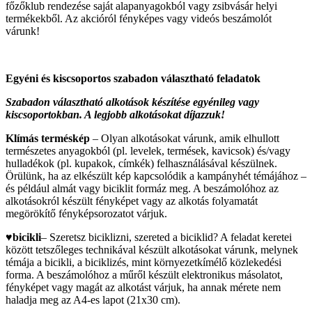
főzőklub rendezése saját alapanyagokból vagy zsibvásár helyi
termékekből. Az akcióról fényképes vagy videós beszámolót
várunk!
Egyéni és kiscsoportos szabadon választható feladatok
Szabadon választható alkotások készítése egyénileg vagy
kiscsoportokban. A legjobb alkotásokat díjazzuk!
Klímás terméskép
– Olyan alkotásokat várunk, amik elhullott
természetes anyagokból (pl. levelek, termések, kavicsok) és/vagy
hulladékok (pl. kupakok, címkék) felhasználásával készülnek.
Örülünk, ha az elkészült kép kapcsolódik a kampányhét témájához –
és például almát vagy biciklit formáz meg. A beszámolóhoz az
alkotásokról készült fényképet vagy az alkotás folyamatát
megörökítő fényképsorozatot várjuk.
♥
bicikli
– Szeretsz biciklizni, szereted a biciklid? A feladat keretei
között tetszőleges technikával készült alkotásokat várunk, melynek
témája a bicikli, a biciklizés, mint környezetkímélő közlekedési
forma. A beszámolóhoz a műről készült elektronikus másolatot,
fényképet vagy magát az alkotást várjuk, ha annak mérete nem
haladja meg az A4-es lapot (21x30 cm).