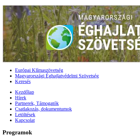
Európai Klímaszövetség
Magyarországi Éghajlatvédelmi Szövetség
Keresés
Kezdőlap
Hírek
Partnerek, Támogatók
Csatlakozás, dokumentumok
Letöltések
Kapcsolat
Programok