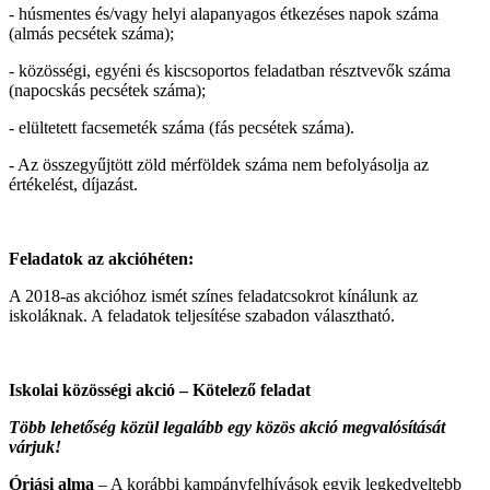
- húsmentes és/vagy helyi alapanyagos étkezéses napok száma
(almás pecsétek száma);
- közösségi, egyéni és kiscsoportos feladatban résztvevők száma
(napocskás pecsétek száma);
- elültetett facsemeték száma (fás pecsétek száma).
- Az összegyűjtött zöld mérföldek száma nem befolyásolja az
értékelést, díjazást.
Feladatok az akcióhéten:
A 2018-as akcióhoz ismét színes feladatcsokrot kínálunk az
iskoláknak. A feladatok teljesítése szabadon választható.
Iskolai közösségi akció – Kötelező feladat
Több lehetőség közül legalább egy közös akció megvalósítását
várjuk!
Óriási alma
– A korábbi kampányfelhívások egyik legkedveltebb