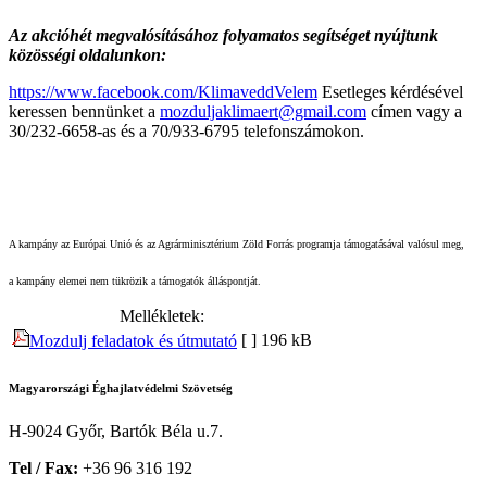
Az akcióhét megvalósításához folyamatos segítséget nyújtunk
közösségi oldalunkon:
https://www.facebook.com/KlimaveddVelem
Esetleges kérdésével
keressen bennünket a
mozduljaklimaert@gmail.com
címen vagy a
30/232-6658-as és a 70/933-6795 telefonszámokon.
A kampány az Európai Unió és az Agrárminisztérium Zöld Forrás programja támogatásával valósul meg,
a kampány elemei nem tükrözik a támogatók álláspontját.
Mellékletek:
[ ]
196 kB
Mozdulj feladatok és útmutató
Magyarországi Éghajlatvédelmi Szövetség
H-9024 Győr, Bartók Béla u.7.
Tel / Fax:
+36 96 316 192