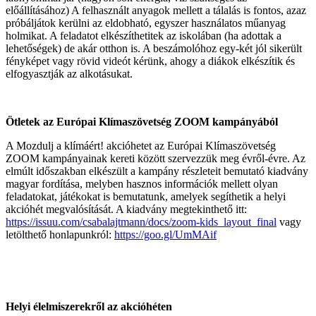
előállításához) A felhasznált anyagok mellett a tálalás is fontos, azaz
próbáljátok kerülni az eldobható, egyszer használatos műanyag
holmikat. A feladatot elkészíthetitek az iskolában (ha adottak a
lehetőségek) de akár otthon is. A beszámolóhoz egy-két jól sikerült
fényképet vagy rövid videót kérünk, ahogy a diákok elkészítik és
elfogyasztják az alkotásukat.
Ötletek az Európai Klímaszövetség ZOOM kampányából
A Mozdulj a klímáért! akcióhetet az Európai Klímaszövetség
ZOOM kampányainak kereti között szervezzük meg évről-évre. Az
elmúlt időszakban elkészült a kampány részleteit bemutató kiadvány
magyar fordítása, melyben hasznos információk mellett olyan
feladatokat, játékokat is bemutatunk, amelyek segíthetik a helyi
akcióhét megvalósítását. A kiadvány megtekinthető itt:
https://issuu.com/csabalajtmann/docs/zoom-kids_layout_final
vagy
letölthető honlapunkról:
https://goo.gl/UmMAif
Helyi élelmiszerekről az akcióhéten