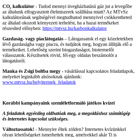
CO₂ kalkulátor
- Tudod mennyi üvegházhatású gáz jut a levegőbe
az általunk elfogyasztott élelmiszerek szállítása miatt? Az MTvSz
kalkulátorának segítségével megtudhatod mennyivel csökkentheted
az általad okozott környezeti terhelést, ha a hazai termékeket
részesíted előnyben:
https://mtvsz.hu/karbonkalkulator
Gazdaság- vagy piaclátogatás
– Látogassatok el egy közeletekben
lévő gazdaságba vagy piacra, és tudjátok meg, hogyan állítják elő a
termékeiket. Lehetőség szerint biogazdaságot, biotermelőt
válasszatok. Készítsetek rövid, fél-egy oldalas beszámolót a
látogatásról.
Manka és Zsigi boltba megy -
vásárlással kapcsolatos feladatlapok,
melyeket leginkább alsósoknak ajánlunk:
www.mtvsz.hu/helyitermek_feladatok
Korábbi kampányaink szemléletformáló játékos kvízei
A feladatok egyénileg oldhatóak meg, a megoldáshoz számítógép
és internetes kapcsolat szükséges.
Változtassatok!
- Mennyire éltek zölden? Internetes kvízünkkel
olyan lehetőségeket ismerhettek meg, amelyekkel akár Ti is