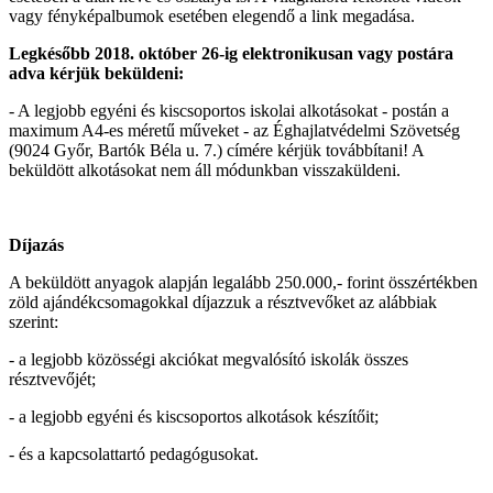
vagy fényképalbumok esetében elegendő a link megadása.
Legkésőbb 2018. október 26-ig elektronikusan vagy postára
adva kérjük beküldeni:
- A legjobb egyéni és kiscsoportos iskolai alkotásokat - postán a
maximum A4-es méretű műveket - az Éghajlatvédelmi Szövetség
(9024 Győr, Bartók Béla u. 7.) címére kérjük továbbítani! A
beküldött alkotásokat nem áll módunkban visszaküldeni.
Díjazás
A beküldött anyagok alapján legalább 250.000,- forint összértékben
zöld ajándékcsomagokkal díjazzuk a résztvevőket az alábbiak
szerint:
- a legjobb közösségi akciókat megvalósító iskolák összes
résztvevőjét;
- a legjobb egyéni és kiscsoportos alkotások készítőit;
- és a kapcsolattartó pedagógusokat.