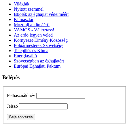
Világfák
Nyitott szemmel
Iskolák az éghajlat védelméért
Klímasztár
Mozdulj a klímáért!
VAMOS - Változtass!
Az erdő legyen veled
Környezet-Élmény-Közösség
Polgármesterek Szövetsége
Település és Klíma
Energiaváltó
Szövetségben az éghajlatért
Európai Éghajlati Paktum
Belépés
Felhasználónév
Jelszó