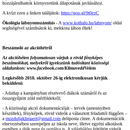
hozzájárulhattok környezetünk állapotának javításához.
A kvízt ezen a linken találjátok:
https://goo.gl/9t0ezC
Ökológia lábnyomszámítás
- A
www.kothalo.hu/labnyom/
oldal
segítségével számítsátok ki, mekkora lábon éltek!
Beszámoló az akcióhétről
Az akcióhéten folyamatosan várjuk a rövid fényképes
beszámolókat, melyekről igyekszünk tudósítani közösségi
oldalunkon: www.facebook.com/KlimaveddVelem
Legkésőbb 2018. október 26-ig elektronikusan kérjük
beküldeni:
- Adatlap a kampányban résztvevő diákok számáról és az
összegyűjtött zöld mérföldekről;
- A közösségi akció dokumentációját – tervek (amennyiben
készültek), fényképek, rövid videók a választott feladattól függően –
a
mozduljaklimaert@gmail.com
drótposta címre. A dokumentációk
elnevezésében szerepeljen az iskola neve, illetve egyéni alkotások
esetében a diák neve és osztálya is. A világhálóra feltöltött videók