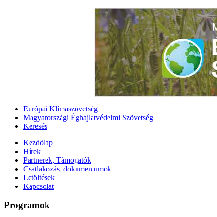
Európai Klímaszövetség
Magyarországi Éghajlatvédelmi Szövetség
Keresés
Kezdőlap
Hírek
Partnerek, Támogatók
Csatlakozás, dokumentumok
Letöltések
Kapcsolat
Programok