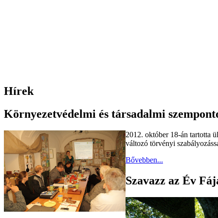
Hírek
Környezetvédelmi és társadalmi szempontok
2012. október 18-án tartotta 
változó törvényi szabályozással
Bővebben...
Szavazz az Év Fáj