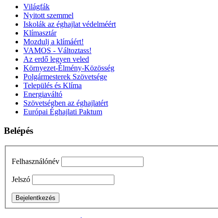
Világfák
Nyitott szemmel
Iskolák az éghajlat védelméért
Klímasztár
Mozdulj a klímáért!
VAMOS - Változtass!
Az erdő legyen veled
Környezet-Élmény-Közösség
Polgármesterek Szövetsége
Település és Klíma
Energiaváltó
Szövetségben az éghajlatért
Európai Éghajlati Paktum
Belépés
Felhasználónév
Jelszó