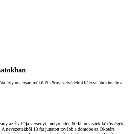
amatokban
óta folyamatosan működő környezetvédelmi hálózat áttekintette a
ány az Év Fája versenyt, melyre idén 60 fát neveztek közösségek,
 nevezettekből 13 fát juttatott tovább a döntőbe az Ökotárs