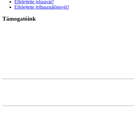
Elfelejtette jelszavát?
Elfelejtette felhasználónevét?
Támogatóink